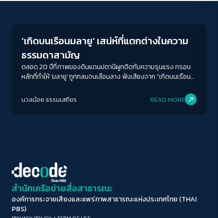
Peaceful
ขนาดตัวอักษร
A-
A
A+
A++
‘เกิดบนเรือนมลายู’ เสน่ห์ที่แตกต่างในความ
ระยะห่างข้อความ
ธรรมดาสามัญ
ปกติ
มาก
มากที่สุด
ตลอด 20 ปีที่ภาพของดินแดนปตานีผูกติดกับความรุนแรง กรอบ
หลักที่ทำให้ 'มลายู' ถูกกลบจนเลือนลาง ฟังเสียงจาก "เกิดบนเรือน
มลายู" ในวันแสนธรรมดาของสามจังหวัด
ปรับสีสำหรับตาบอดสี
นวลน้อย ธรรมเสถียร
READ MORE
ปิด
Protan
Deutan
Tritan
คอนทราสต์สูง
โหมดขาวดำ
ฟอนต์อ่านง่าย
สำนักเครือข่ายสื่อสาธารณะ
องค์การกระจายเสียงและแพร่ภาพสาธารณะแห่งประเทศไทย (THAI
เน้นลิงก์
PBS)