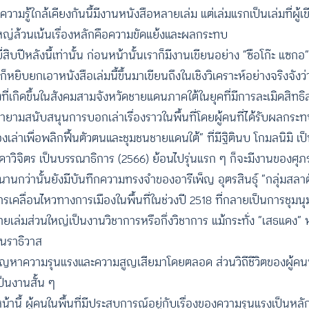
ามรู้ใกล้เคียงกันนี้มีงานหนังสือหลายเล่ม แต่เล่มแรกเป็นเล่มที่ผู
ใหญ่ล้วนเน้นเรื่องหลักคือความขัดแย้งและผลกระทบ
่สิบปีหลังนี้เท่านั้น ก่อนหน้านั้นเราก็มีงานเขียนอย่าง “ซือโก๊ะ แซกอ
็หยิบยกเอาหนังสือเล่มนี้ขึ้นมาเขียนถึงในเชิงวิเคราะห์อย่างจริงจังว่าเ
งที่เกิดขึ้นในสังคมสามจังหวัดชายแดนภาคใต้ในยุคที่มีการละเมิดสิทธิ
ยายามสนับสนุนการบอกเล่าเรื่องราวในพื้นที่โดยผู้คนที่ได้รับผลกระ
องเล่าเพื่อพลิกฟื้นตัวตนและชุมชนชายแดนใต้” ที่มีฐิตินบ โกมลนิมิ 
ดาวิจิตร เป็นบรรณาธิการ (2566) ย้อนไปรุ่นแรก ๆ ก็จะมีงานของศุภร
นานกว่านั้นยังมีบันทึกความทรงจำของอารีเพ็ญ อุตรสินธุ์ “กลุ่มสล
เคลื่อนไหวทางการเมืองในพื้นที่ในช่วงปี 2518 ที่กลายเป็นการชุมน
หลายเล่มส่วนใหญ่เป็นงานวิชาการหรือกึ่งวิชาการ แม้กระทั่ง “เสธแดง” 
นในนราธิวาส
ี่ปัญหาความรุนแรงและความสูญเสียมาโดยตลอด ส่วนวิถีชีวิตของผู้คนท
ป็นงานสั้น ๆ
อนหน้านี้ ผู้คนในพื้นที่มีประสบการณ์อยู่กับเรื่องของความรุนแรงเป็นหลั