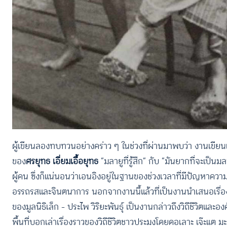
ผู้เขียนลองทบทวนอย่างคร่าว ๆ ในช่วงที่ผ่านมาพบว่า งานเขียนเรื่
ของ
ศรยุทธ เอี่ยมเอื้อยุทธ
“มลายูที่รู้สึก” กับ “มันยากที่จะเป็นม
ผู้คน ซึ่งก็แน่นอนว่าเอนอิงอยู่ในฐานของช่วงเวลาที่มีปัญหาความ
อรรถรสและจินตนาการ นอกจากงานนี้แล้วที่เป็นงานนำเสนอเรื่องรา
ของมูลนิธิเล็ก – ประไพ วิริยะพันธุ์ เป็นงานกล่าวถึงวิถีชีวิต
พื้นที่บอกเล่าเรื่องราวของวิถีชีวิตชาวประมงโดยดอเลาะ เจ๊ะแต ม