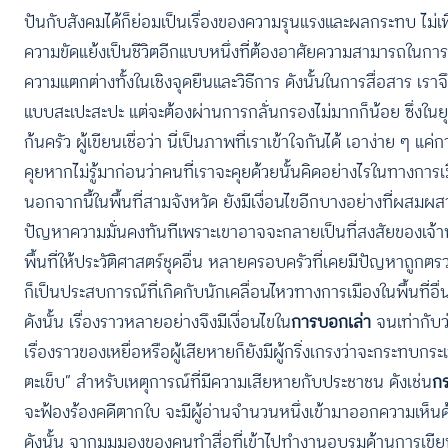
ปันกับสังคมได้ก็ย่อมเป็นเรื่องของความรุนแรงและผลกระทบ ไม่เพี
ความขัดแย้งเป็นชีวิตอีกแบบหนึ่งที่ต้องอาศัยความสามารถในการ “อ
ความแตกต่างทั้งในเชิงจุดยืนและวิธีการ ดังนั้นในการสื่อสาร เราจ
แบบสะเปะสะปะ แต่จะต้องผ่านการกลั่นกรองไม่มากก็น้อย ซึ่งในยุ
ก้นครัว ผู้เขียนเชื่อว่า นี่เป็นภาพที่เราเข้าใจกันได้ เอาง่าย ๆ แ
คุยหากไม่รู้มาก่อนว่าคนที่เราจะคุยด้วยนั้นคิดอย่างไรในทางการ
นอกจากนี้ในพื้นที่สามจังหวัด ยังมีเงื่อนไขอีกบางอย่างที่ผสมผส
ปัญหาความมั่นคงทันทีเพราะเขาอาจจะกลายเป็นที่สงสัยของเจ้าห
พื้นที่ให้ประวัติศาสตร์ชุดอื่น หลายครอบครัวที่เคยมีปัญหาถูกต
ก็เป็นประสบการณ์ที่เกิดกับนักเคลื่อนไหวทางการเมืองในพื้นที่อ
ดังนั้น เรื่องราวหลายอย่างจึงมีเงื่อนไขใน
การบอกเล่า
จนเท่ากับว
เรื่องราวของเหยื่อหรือผู้เสียหายก็ยังมีผู้กริ่งเกรงว่าจะกระทบกระ
ตะเข็บ” สำหรับเหตุการณ์ที่มีความเสียหายกับประชาชน ดังเช่น
ก
จะฟ้องร้องคดีตากใบ จะมีผู้อ่านจำนวนหนึ่งเข้ามาออกความเห็น
ดังนั้น จากมุมมองของคนทำสื่อที่เข้าไปทำงานอบรมด้านการเขียน