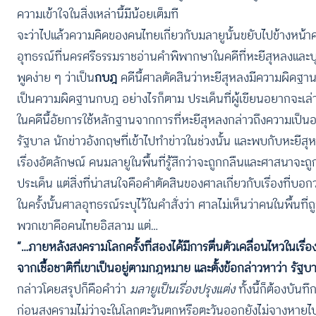
ความเข้าใจในสิ่งเหล่านี้มีน้อยเต็มที
จะว่าไปแล้วความคิดของคนไทยเกี่ยวกับมลายูนั้นขยับไปข้างหน้าค่
อุทธรณ์ที่นครศรีธรรมราชอ่านคำพิพากษาในคดีที่หะยีสุหลงและ
พูดง่าย ๆ ว่าเป็น
กบฎ
คดีนี้ศาลตัดสินว่าหะยีสุหลงมีความผิดฐาน
เป็นความผิดฐานกบฎ อย่างไรก็ตาม ประเด็นที่ผู้เขียนอยากจะเล่
ในคดีนี้อัยการใช้หลักฐานจากการที่หะยีสุหลงกล่าวถึงความเป็นอย
รัฐบาล นักข่าวอังกฤษที่เข้าไปทำข่าวในช่วงนั้น และพบกับหะยีสุห
เรื่องอัตลักษณ์ คนมลายูในพื้นที่รู้สึกว่าจะถูกกลืนและศาสนาจะถูก
ประเด็น แต่สิ่งที่น่าสนใจคือคำตัดสินของศาลเกี่ยวกับเรื่องที่บ
ในครั้งนั้นศาลอุทธรณ์ระบุไว้ในคำสั่งว่า ศาลไม่เห็นว่าคนในพื้นท
พวกเขาคือคนไทยอิสลาม แต่…
“…ภายหลังสงครามโลกครั้งที่สองได้มีการตื่นตัวเคลื่อนไหวในเรื่อ
จากเชื้อชาติที่เขาเป็นอยู่ตามกฎหมาย และตั้งข้อกล่าวหาว่า ร
กล่าวโดยสรุปก็คือคำว่า
มลายูเป็นเรื่องปรุงแต่ง
ทั้งนี้ก็ต้องบัน
ก่อนสงครามไม่ว่าจะในโลกตะวันตกหรือตะวันออกยังไม่จางหายไป