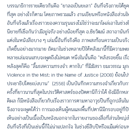
บรรณาธิการรายเดียวกันคือ “ยาลอเป็นยะลา” อันที่จริงภายใต้ชุดคว
ที่สุด อย่างไรก็ตาม โดยภาพรวมแล้ว งานเขียนหรือหนังสือส่วน
อันที่จริงแล้วเรื่องราวของความรุนแรงไม่ใช่ว่าจะมาโผล่เอาในช่วงยี
นิยายที่เชื่อกันว่า
มีอยู่จริง
อย่างน้อยที่สุด อ.ชัยวัฒน์ สถาอานันท์ก
แต่งในหนังสือบาง ๆ เล่มนี้อันที่จริงคือ ภาพสะท้อนความเป็นจริ
เกิดขึ้นอย่างมากมาย ถัดมาในช่วงหลายปีให้หลังมานี้ที่มีความพ
หลายเล่มจนแทบจะพูดถึงไม่หมด หนึ่งในนั้นคือ “หลังรอยยิ้ม เรื่
หลังสุดก็คือ “ลิ้มรสความทรงจำ: ตากใบ” ที่มีฆัสรา ขมะวรรณ มุก
Violence in the Mist: in the Name of Justice (2008) ย้อนไป
ประชาธิปไตยเบ่งบาน” (2558) เป็นบันทึกความทรงจำเกี่ยวกับการ
ครั้งที่ยาวนานที่สุดในประวัติศาสตร์ของปัตตานีก็ว่าได้ ยังมีอีก
ดิผล ก็มีหนังสือเกี่ยวกับเรื่องราวการตามหาอาวุธปืนที่ถูกปล้
จึงอาจจะพูดได้ว่า การมองเห็นผู้คนและพื้นที่ปตานีมีกรอบอยู่ท
เห็นอย่างเป็นเนื้อเป็นหนังนอกจากในรายงานของสื่อที่ส่วนใหญ่เ
อันที่จริงที่เป็นเช่นนี้ก็ไม่น่าแปลกใจ ในช่วงยี่สิบปีหรือแม้แต่ก่