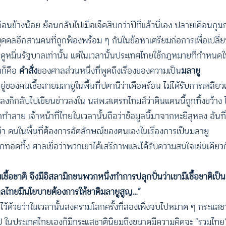
อนข้างน้อย ย้อนกลับไปเมื่อเจ็ดสิบกว่าปีที่แล้วนี่เอง ปลายเดือนกุ
บุคคลอีกสามคนที่ถูกฟ้องพร้อม ๆ กันในข้อหาเตรียมก่อการเพื่อเป
ดูหมิ่นรัฐบาลเท่านั้น แต่ในเวลานั้นประเทศไทยใช้กฎหมายที่กำหนดใ
าก็คือ
คำสั่ง
ของศาลส่วนหนึ่งที่พูดถึงเรื่องของความเป็น
มลายู
ู่ของคนเชื้อสายมลายูในพื้นที่ปตานีว่าเดือดร้อน ไม่ได้รับการเหลียว
ลงก็กลับไปเขียนข่าวลงใน นสพ.สเตรทไทมส์ว่าดินแดนนี้ถูกทิ้งขว้าง ไ
ทำลาย เจ้าหน้าที่ไทยในเวลานั้นถือว่าข้อมูลนี้มาจากหะยีสุหลง อันที่จ
อกว่า คนในพื้นที่ต้องการอัตลักษณ์ของตนเองในเรื่องการเป็นมลายู
ี่ถูกทอดทิ้ง ศาลเชื่อว่าพวกเขาได้เสรีภาพและได้รับความสนใจเช่นเดียวก
งเชื้อชาติ จึงมีอิสลามิกชนพวกหนึ่งทำการปลุกปั่นว่าเขามีเชื้อชาติเ
ัฐบาลไทยมีนโยบายต้องการให้ชาติมลายูสูญ…”
ทึกไว้ด้วยว่าในเวลานั้นสงครามโลกครั้งที่สองเพิ่งจบไปหมาด ๆ กระแสชาติ
 ในประเทศไทยเองก็มีกระแสชาตินิยมถึงขนาดมีความคิดจะ “รวมไทย” 