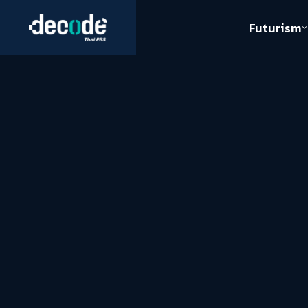
Futurism
Journalism
Crack 
Education
Peace
Sustainability
Workers/Economy
Human Rights