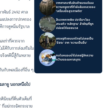
จากศาสนาถึงสินค้าแบรนด์เนม
ความหรูหราที่กำลังล้มเหลวของ
มภาพันธ์ 2492 ศาล
‘เครื่องมือสุขภาพจิต’
ลี่ยนแปลงการปกครอง
สืบจากกากพิษ ปราจีนฯ โยง
สระแก้ว ‘หลักฐาน’ สำคัญที่ถูก
ห้การดูหมิ่นรัฐบาล
ปล่อยให้ลอยนวล
เศรษฐกิจชนบทไทยไม่เคยเป็น
แลเท่าที่ควรจาก
‘อิสระ’ จาก ‘ความเป็นอื่น’
ม่ได้รับการส่งเสริมใน
ริงคดีนี้สู้กันหลาย
กบในหนองน้ำไม่เคยรู้จักความ
กว้างของมหาสมุทร
ันกับพลเมืองที่อื่น ๆ
ป็นมลายู นอกเหนือไป
นิยมที่ตื่นตัวเต็มที่
ที่อยู่กระจัดกระจาย