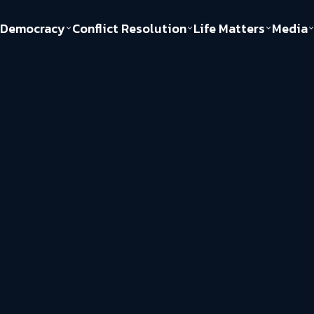
Democracy
Conflict Resolution
Life Matters
Media
Politics
Justice
Gender & Sexuality
Documentary
ful
Environment
Human & Society
Inequality
Play Read
Welfare state
Young Spirit
New World Order