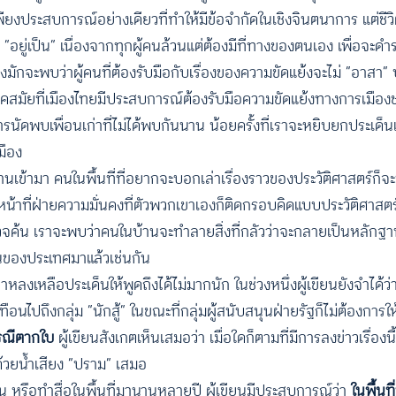
ยงประสบการณ์อย่างเดียวที่ทำให้มีข้อจำกัดในเชิงจินตนาการ แต่ชีวิต
ยู่เป็น” เนื่องจากทุกผู้คนล้วนแต่ต้องมีที่ทางของตนเอง เพื่อจะดำร
ึงมักจะพบว่าผู้คนที่ต้องรับมือกับเรื่องของความขัดแย้งจะไม่ “อาสา” บ
คสมัยที่เมืองไทยมีประสบการณ์ต้องรับมือความขัดแย้งทางการเมืองชน
ค่การนัดพบเพื่อนเก่าที่ไม่ได้พบกันนาน น้อยครั้งที่เราจะหยิบยกประเด็น
เมือง
านเข้ามา คนในพื้นที่ที่อยากจะบอกเล่าเรื่องราวของประวัติศาสตร์ก็จ
น้าที่ฝ่ายความมั่นคงที่ตัวพวกเขาเองก็ติดกรอบคิดแบบประวัติศาสต
รวจค้น เราจะพบว่าคนในบ้านจะทำลายสิ่งที่กลัวว่าจะกลายเป็นหลักฐานท
ื่นของประเทศมาแล้วเช่นกัน
่าหลงเหลือประเด็นให้พูดถึงได้ไม่มากนัก ในช่วงหนึ่งผู้เขียนยังจำได้
เทือนไปถึงกลุ่ม “นักสู้” ในขณะที่กลุ่มผู้สนับสนุนฝ่ายรัฐก็ไม่ต้องการ
รณีตากใบ
ผู้เขียนสังเกตเห็นเสมอว่า เมื่อใดก็ตามที่มีการลงข่าวเรื่อง
ด้วยน้ำเสียง “ปราม” เสมอ
 หรือทำสื่อในพื้นที่มานานหลายปี ผู้เขียนมีประสบการณ์ว่า
ในพื้นที