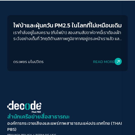
Columnist
ขนาดตัวอักษร
A-
A
A+
A++
ไฟป่าและฝุ่นควัน PM2.5 ในโลกที่ไม่เหมือนเดิม
ระยะห่างข้อความ
เรากำลังอยู่ในสงคราม (กับไฟป่า) สองสามสัปดาห์จากนี้เราต้องเฝ้า
ระวังอย่างเต็มที่ วิกฤติด้านสภาพภูมิอากาศอยู่ตรงหน้าเราแล้ว และ
ปกติ
มาก
มากที่สุด
มันจะส่งผลกระทบไปทั่วเมดิเตอร์เรเนียน ด้วยภัยพิบัติที่รุนแรงยิ่ง
กว่านี้
ปรับสีสำหรับตาบอดสี
ดร.เพชร มโนปวิตร
READ MORE
ปิด
Protan
Deutan
Tritan
คอนทราสต์สูง
โหมดขาวดำ
ฟอนต์อ่านง่าย
สำนักเครือข่ายสื่อสาธารณะ
องค์การกระจายเสียงและแพร่ภาพสาธารณะแห่งประเทศไทย (THAI
เน้นลิงก์
PBS)