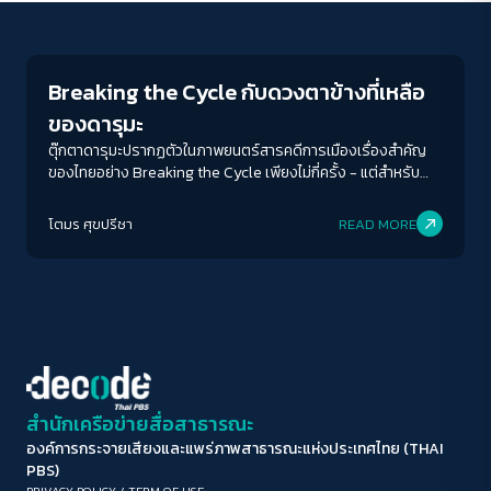
Human & Society
ขนาดตัวอักษร
A-
A
A+
A++
Breaking the Cycle กับดวงตาข้างที่เหลือ
ระยะห่างข้อความ
ของดารุมะ
ปกติ
มาก
มากที่สุด
ตุ๊กตาดารุมะปรากฏตัวในภาพยนตร์สารคดีการเมืองเรื่องสำคัญ
ของไทยอย่าง Breaking the Cycle เพียงไม่กี่ครั้ง - แต่สำหรับ
โตมร นี่คือใจกลางของความหมายที่ยึดกุมความหมายทั้งปวงในหนัง
ปรับสีสำหรับตาบอดสี
เรื่องนี้เอาไว้
โตมร ศุขปรีชา
READ MORE
ปิด
Protan
Deutan
Tritan
คอนทราสต์สูง
โหมดขาวดำ
ฟอนต์อ่านง่าย
สำนักเครือข่ายสื่อสาธารณะ
องค์การกระจายเสียงและแพร่ภาพสาธารณะแห่งประเทศไทย (THAI
เน้นลิงก์
PBS)