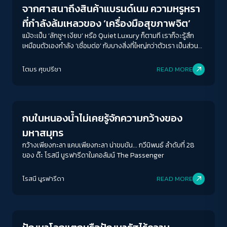
จากศาสนาถึงสินค้าแบรนด์เนม ความหรูหรา
ที่กำลังล้มเหลวของ ‘เครื่องมือสุขภาพจิต’
แม้จะเป็น ‘ลักชูฯ เงียบ’ หรือ Quiet Luxury ก็ตามที เราก็จะรู้สึก
เหมือนตัวเองกำลัง ‘เชื่อมต่อ’ กับบางสิ่งที่ใหญ่กว่าตัวเรา เป็นส่วน
หนึ่งของกลุ่มคนที่ ‘รู้จัก’ การใช้ชีวิต-ซึ่งเอาเข้าจริงแล้ว ก็เหมือนที่
ศาสนาทำให้เราเป็นส่วนหนึ่งของกลุ่มคนที่ ‘เชื่อ’ แบบเดียวกัน
โตมร ศุขปรีชา
READ MORE
Columnist
กบในหนองน้ำไม่เคยรู้จักความกว้างของ
มหาสมุทร
กว้างเพียงกะลา แคบเพียงกะลา น่าขบขัน... กวีนิพนธ์ ลำดับที่ 28
ของ ด๊ะ โรสนี นูรฟารีดาในคอลัมน์ The Passenger
ACCESS
IBILITY
โรสนี นูรฟารีดา
READ MORE
Columnist
ขนาดตัวอักษร
A-
A
A+
A++