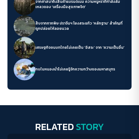
จากศาสนาถึงสินค้าแบรนด์เนม ความหรูหราที่กำลังล้ม
เหลวของ ‘เครื่องมือสุขภาพจิต’
สืบจากกากพิษ ปราจีนฯ โยงสระแก้ว ‘หลักฐาน’ สำคัญที่
ถูกปล่อยให้ลอยนวล
เศรษฐกิจชนบทไทยไม่เคยเป็น ‘อิสระ’ จาก ‘ความเป็นอื่น’
กบในหนองน้ำไม่เคยรู้จักความกว้างของมหาสมุทร
RELATED
STORY
Human & Society