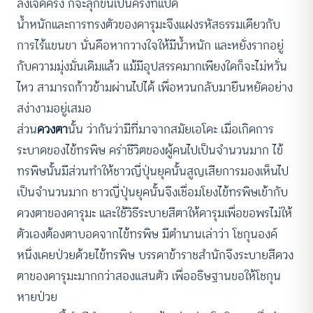
ลงเจ็ดครั้ง ก็จะลุกขึ้นเป็นครั้งที่แปด
น้ำหนักและการทรงตัวของดารุมะจึงแฝงรหัสธรรมเดียวกับ
การไร้แขนขา นั่นคือหากวางใจให้มีน้ำหนัก และหยั่งรากอยู่
กับความมุ่งมั่นเดิมแล้ว แม้มีอุปสรรคมากเพียงใดก็จะไม่หวั่น
ไหว สามารถก้าวข้ามผ่านไปได้ เพื่อหวนกลับมายืนหยัดอย่าง
สง่างามอยู่เสมอ
ส่วน
ดวงตา
นั้น ว่ากันว่ามีที่มาจากสมัยเอโดะ เมื่อเกิดการ
ระบาดของไข้ทรพิษ คร่าชีวิตของผู้คนไปเป็นจำนวนมาก ไข้
ทรพิษนั้นมีส่วนทำให้ชาวญี่ปุ่นยุคนั้นสูญเสียการมองเห็นไป
เป็นจำนวนมาก ชาวญี่ปุ่นยุคนั้นจึงเชื่อมโยงไข้ทรพิษเข้ากับ
ดวงตาของดารุมะ และใช้วิธีระบายสีตาให้ดารุมเพื่อขอพรไม่ให้
ตัวเองต้องตาบอดจากไข้ทรพิษ มีตำนานเล่าว่า โชกุนองค์
หนึ่งเคยป่วยด้วยไข้ทรพิษ บรรดาข้าราชสำนักจึงระบายสีดวง
ตาของดารุมะมากกว่าสองแสนตัว เพื่ออธิษฐานขอให้โชกุน
หายป่วย