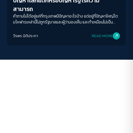
ปัญหาโลกแตกหรือปัญหารัฐไร้ความ
ระยะห่างข้อความ
สามารถ
ปกติ
มาก
มากที่สุด
คำถามไม่ได้อยู่แค่ที่กรุงเทพมีปัญหาอะไรบ้าง แต่อยู่ที่ปัญหาใหญ่โต
มโหฬารเหล่านี้ไม่ถูกรัฐบาลและผู้ว่ามองเห็น และทำเหมือนไม่เป็น
ปัญหาต่างหาก
ปรับสีสำหรับตาบอดสี
วีรพร นิติประภา
READ MORE
ปิด
Protan
Deutan
Tritan
คอนทราสต์สูง
โหมดขาวดำ
ฟอนต์อ่านง่าย
เน้นลิงก์
เน้นกรอบ Focus
ซ่อนรูปภาพ