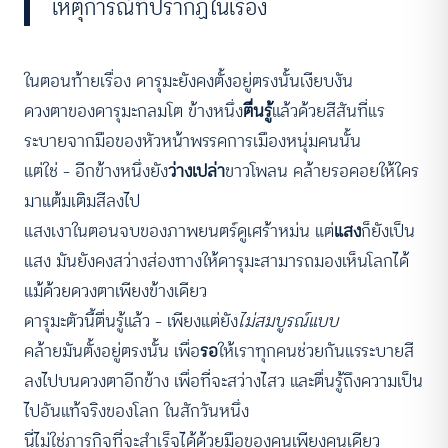
เหตุการณ์ที่ปรากฏในเรื่อง
ในตอนท้ายเรื่อง ดารุมะยังคงตั้งอยู่ตรงนั้นเงียบงัน
ดวงตาของดารุมะกลมโต ข้างหนึ่ง
ตื่นรู้
แล้วด้วยสีสันที่แร
ระบายจากมือของหัวหน้าพรรคการเมืองหนุ่มคนนั้น
แต่ใช่ – อีกข้างหนึ่งยัง
ว่างเปล่า
ขาวโพลน คล้ายรอคอยให้ใคร
มาแต้มเติมสีลงไป
แสงเงาในตอนจบของภาพยนตร์ดูเศร้าหม่น แต่
แสง
ก็ยังเป็น
แสง มันยังคงสว่างส่องทางให้ดารุมะสามารถมองเห็นโลกได้
แม้ด้วยดวงตาเพียงข้างเดียว
ดารุมะตัวนี้ตื่นรู้แล้ว – เพียงแต่ยัง
ไม่สมบูรณ์แบบ
คล้ายมันตั้งอยู่ตรงนั้น เพื่อ
รอ
ให้เราทุกคนช่วยกันแรระบายสี
ลงไปบนดวงตาอีกข้าง เพื่อที่จะสว่างไสว และตื่นรู้ถึงความเป็น
ไปอันแท้จริงของโลก ในสักวันหนึ่ง
นี่ไม่ใช่ภารกิจที่จะสำเร็จได้ด้วยมือของคนเพียงคนเดียว