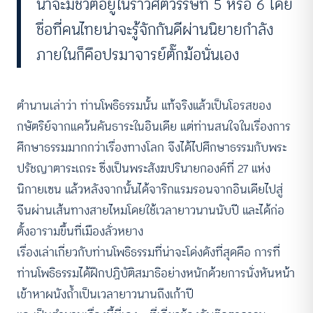
น่าจะมีชีวิตอยู่ในราวศตวรรษที่ 5 หรือ 6 โดย
ชื่อที่คนไทยน่าจะรู้จักกันดีผ่านนิยายกำลัง
ภายในก็คือปรมาจารย์ตั๊กม้อนั่นเอง
ตำนานเล่าว่า ท่านโพธิธรรมนั้น แท้จริงแล้วเป็นโอรสของ
กษัตริย์จากแคว้นคันธาระในอินเดีย แต่ท่านสนใจในเรื่องการ
ศึกษาธรรมมากกว่าเรื่องทางโลก จึงได้ไปศึกษาธรรมกับพระ
ปรัชญาตาระเถระ ซึ่งเป็นพระสังฆปรินายกองค์ที่ 27 แห่ง
นิกายเซน แล้วหลังจากนั้นได้จาริกแรมรอนจากอินเดียไปสู่
จีนผ่านเส้นทางสายไหมโดยใช้เวลายาวนานนับปี และได้ก่อ
ตั้งอารามขึ้นที่เมืองลั่วหยาง
เรื่องเล่าเกี่ยวกับท่านโพธิธรรมที่น่าจะโด่งดังที่สุดคือ การที่
ท่านโพธิธรรมได้ฝึกปฏิบัติสมาธิอย่างหนักด้วยการนั่งหันหน้า
เข้าหาผนังถ้ำเป็นเวลายาวนานถึงเก้าปี