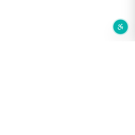
ลดการเคลื่อนไหว
สำนักเครือข่ายสื่อสาธารณะ
องค์การกระจายเสียงและแพร่ภาพสาธารณะแห่งประเทศไทย (THAI
PBS)
PRIVACY POLICY
/
TERM OF USE
รู้จัก DE/CODE
DE/CODE คือใคร
ติดต่อเรา
FOLLOW DE/CODE