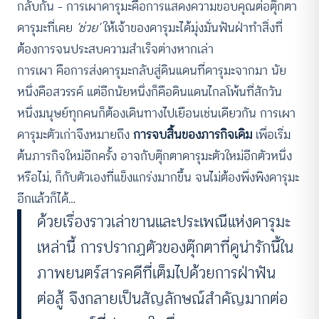
กลับกัน – การเผาดารุมะคือการแสดงความขอบคุณต่อตุ๊กตา
ดารุมะที่เคย
‘ช่วย’
ให้เจ้าของดารุมะได้มุ่งมั่นฟันฝ่าทำสิ่งที่
ต้องการจนประสบความสำเร็จต่างหากเล่า
การเผา คือการส่งดารุมะกลับสู่ดินแดนที่ดารุมะจากมา นัย
หนึ่งคือสวรรค์ แต่อีกนัยหนึ่งก็คือดินแดนไกลโพ้นที่สักวัน
หนึ่งมนุษย์ทุกคนก็ต้องเดินทางไปเยือนเช่นเดียวกัน การเผา
ดารุมะตัวเก่าจึงหมายถึง
การจบสิ้นของภารกิจเดิม
เพื่อเริ่ม
ต้นภารกิจใหม่อีกครั้ง อาจกับตุ๊กตาดารุมะตัวใหม่อีกตัวหนึ่ง
หรือไม่, ก็กับตัวเองที่แข็งแกร่งมากขึ้น จนไม่ต้องพึ่งพิงดารุมะ
อีกแล้วก็ได้…
ด้วยเรื่องราวเล่าขานและประเพณีแห่งดารุมะ
เหล่านี้ การปรากฏตัวของตุ๊กตาที่ดูน่ารักนี้ใน
ภาพยนตร์สารคดีที่เต็มไปด้วยการฝ่าฟัน
ต่อสู้ จึงกลายเป็นสัญลักษณ์สำคัญมากต่อ