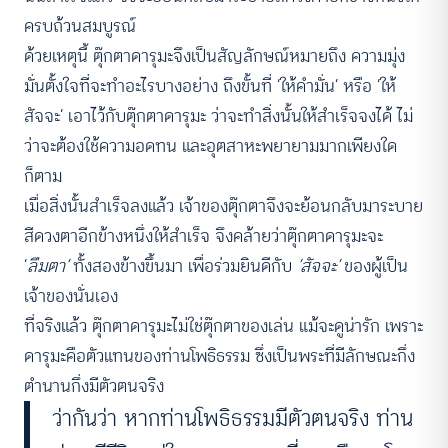
ครบถ้วนสมบูรณ์
ด้วยเหตุนี้ ตุ๊กตาดารุมะจึงเป็นสัญลักษณ์หมายถึง ความมุ่ง
มั่นตั้งใจที่จะทำอะไรบางอย่าง ถึงขั้นที่ ‘ให้คำมั่น’ หรือ ‘ให้
สัจจะ’ เอาไว้กับตุ๊กตาดารุมะ ว่าจะทำสิ่งนั้นให้สำเร็จจงได้ ไม่
ว่าจะต้องใช้ความอดทน และอุตสาหะพยายามมากเพียงใด
ก็ตาม
เมื่อสิ่งนั้นสำเร็จลงแล้ว เจ้าของตุ๊กตาจึงจะย้อนกลับมาระบาย
สีดวงตาอีกข้างหนึ่งให้สำเร็จ จึงคล้ายว่าตุ๊กตาดารุมะจะ
‘
ลืมตา’
ทั้งสองข้างขึ้นมา เพื่อร่วมยินดีกับ
‘สัจจะ’
ของผู้เป็น
เจ้าของนั่นเอง
ที่จริงแล้ว ตุ๊กตาดารุมะไม่ใช่ตุ๊กตาของเล่น แม้จะดูน่ารัก เพราะ
ดารุมะคือตัวแทนของท่านโพธิธรรม ซึ่งเป็นพระที่มีลักษณะกึ่ง
ตำนานกึ่งมีตัวตนจริง
ว่ากันว่า หากท่านโพธิธรรมมีตัวตนจริง ท่าน