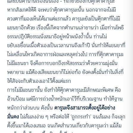
และเป็นตำนานเรื่องนี้นี่เอง – ที่เกี่ยวข้องกับตุ๊กตาดารุมะ
หากสังเกตให้ดี จะพบว่าตุ๊กตาดารุมะนั้น นอกจากจะไม่มี
ดวงตาที่มองเห็นได้มาแต่แรกแล้ว ดารุมะยังเป็นตุ๊กตาที่ไม่มี
แขนขาอีกด้วย เรื่องนี้เกิดจากตำนานเล่าขานว่า เมื่อท่านโพธิ
ธรรมปฏิบัติธรรมนั่งสมาธิอยู่หน้าผนังถ้ำนั้น ท่านไม่
ขยับเขยื้อนเนื้อตัวเองเป็นเวลานานถึงเก้าปี นั่นทำให้แขนขาที่
ไม่เคลื่อนไหวเกิดอาการฝ่อและหลุดร่วงไป การที่ตุ๊กตาดารุมะ
ไม่มีแขนขา จึงคือการบอกถึงรหัสธรรมว่าด้วยความมุ่งมั่น
พยายาม แม้ต้องเสียแขนขาก็ไม่ย่อท้อ ยังคงตั้งมั่นทำในสิ่งที่
ให้สัจจะกับตัวเองเอาไว้ตั้งแต่แรก
การไม่มีแขนขานั้น ยังทำให้ตุ๊กตาดารุมะมีลักษณะพิเศษ คือ
อ้วนป้อม แต่มีการถ่วงน้ำหนักเอาไว้ที่บริเวณฐาน ทำให้ฐาน
หนักกว่าส่วนบน ดังนั้น
ดารุมะจึงสามารถตั้งอยู่ได้อย่าง
มั่นคง
ไม่ล้มลงง่าย ๆ หรือต่อให้ ‘ถูกกระทำ’ จนล้มลง ก็จะลุก
ตั้งขึ้นมาได้เองเสมอ จนเกิดสำนวนเกี่ยวกับดารุมะว่า แม้ล้ม