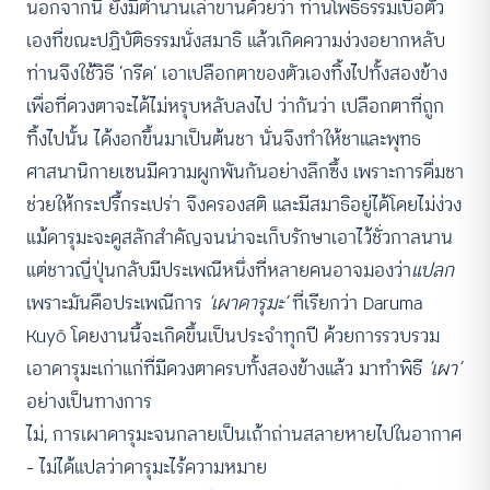
นอกจากนี้ ยังมีตำนานเล่าขานด้วยว่า ท่านโพธิธรรมเบื่อตัว
เองที่ขณะปฏิบัติธรรมนั่งสมาธิ แล้วเกิดความง่วงอยากหลับ
ท่านจึงใช้วิธี ‘กรีด’ เอาเปลือกตาของตัวเองทิ้งไปทั้งสองข้าง
เพื่อที่ดวงตาจะได้ไม่หรุบหลับลงไป ว่ากันว่า เปลือกตาที่ถูก
ทิ้งไปนั้น ได้งอกขึ้นมาเป็นต้นชา นั่นจึงทำให้ชาและพุทธ
ศาสนานิกายเซนมีความผูกพันกันอย่างลึกซึ้ง เพราะการดื่มชา
ช่วยให้กระปรี้กระเปร่า จึงครองสติ และมีสมาธิอยู่ได้โดยไม่ง่วง
แม้ดารุมะจะดูสลักสำคัญจนน่าจะเก็บรักษาเอาไว้ชั่วกาลนาน
แต่ชาวญี่ปุ่นกลับมีประเพณีหนึ่งที่หลายคนอาจมองว่า
แปลก
เพราะมันคือประเพณีการ
‘เผาดารุมะ’
ที่เรียกว่า Daruma
Kuyō โดยงานนี้จะเกิดขึ้นเป็นประจำทุกปี ด้วยการรวบรวม
เอาดารุมะเก่าแก่ที่มีดวงตาครบทั้งสองข้างแล้ว มาทำพิธี
‘เผา’
อย่างเป็นทางการ
ไม่, การเผาดารุมะจนกลายเป็นเถ้าถ่านสลายหายไปในอากาศ
– ไม่ได้แปลว่าดารุมะไร้ความหมาย