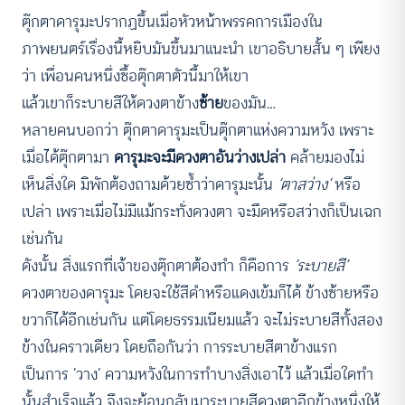
ตุ๊กตาดารุมะปรากฏขึ้นเมื่อหัวหน้าพรรคการเมืองใน
ภาพยนตร์เรื่องนี้หยิบมันขึ้นมาแนะนำ เขาอธิบายสั้น ๆ เพียง
ว่า เพื่อนคนหนึ่งซื้อตุ๊กตาตัวนี้มาให้เขา
แล้วเขาก็ระบายสีให้ดวงตาข้าง
ซ้าย
ของมัน…
หลายคนบอกว่า ตุ๊กตาดารุมะเป็นตุ๊กตาแห่งความหวัง เพราะ
เมื่อได้ตุ๊กตามา
ดารุมะจะมีดวงตาอันว่างเปล่า
คล้ายมองไม่
เห็นสิ่งใด มิพักต้องถามด้วยซ้ำว่าดารุมะนั้น
‘ตาสว่าง’
หรือ
เปล่า เพราะเมื่อไม่มีแม้กระทั่งดวงตา จะมืดหรือสว่างก็เป็นเฉก
เช่นกัน
ดังนั้น สิ่งแรกที่เจ้าของตุ๊กตาต้องทำ ก็คือการ
‘ระบายสี’
ดวงตาของดารุมะ โดยจะใช้สีดำหรือแดงเข้มก็ได้ ข้างซ้ายหรือ
ขวาก็ได้อีกเช่นกัน แต่โดยธรรมเนียมแล้ว จะไม่ระบายสีทั้งสอง
ข้างในคราวเดียว โดยถือกันว่า การระบายสีตาข้างแรก
เป็นการ ‘วาง’ ความหวังในการทำบางสิ่งเอาไว้ แล้วเมื่อใดทำ
นั้นสำเร็จแล้ว จึงจะย้อนกลับมาระบายสีดวงตาอีกข้างหนึ่งให้