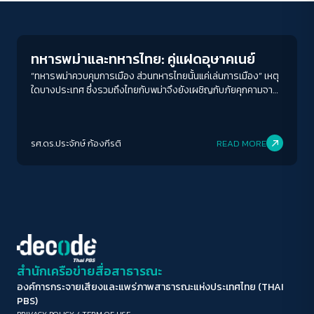
Columnist
ขนาดตัวอักษร
A-
A
A+
A++
ทหารพม่าและทหารไทย: คู่แฝดอุษาคเนย์
ระยะห่างข้อความ
“ทหารพม่าควบคุมการเมือง ส่วนทหารไทยนั้นแค่เล่นการเมือง” เหตุ
ใดบางประเทศ ซึ่งรวมถึงไทยกับพม่าจึงยังเผชิญกับภัยคุกคามจาก
ปกติ
มาก
มากที่สุด
การรัฐประหารและการปกครองโดยนายพลอีกในศตวรรษนี้
ปรับสีสำหรับตาบอดสี
รศ.ดร.ประจักษ์ ก้องกีรติ
READ MORE
ปิด
Protan
Deutan
Tritan
คอนทราสต์สูง
โหมดขาวดำ
ฟอนต์อ่านง่าย
สำนักเครือข่ายสื่อสาธารณะ
องค์การกระจายเสียงและแพร่ภาพสาธารณะแห่งประเทศไทย (THAI
เน้นลิงก์
PBS)