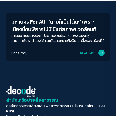
Interviews
ขนาดตัวอักษร
A-
A
A+
A++
มหานคร For All ! ‘นายก็เป็นได้นะ’ เพราะ
ระยะห่างข้อความ
เมืองนี้คนพิการไม่มี มีแต่สภาพแวดล้อมที่
ปกติ
มาก
มากที่สุด
พิการ
การออกแบบอารยสถาปัตย์ คือส่วนประกอบของเมืองที่ผู้คน
สามารถพึ่งพาตัวเองได้ และนั่นอาจหมายถึงนิยามหนึ่งของ เมืองที่ดี
ปรับสีสำหรับตาบอดสี
นทธร เกตุชู
READ MORE
ปิด
Protan
Deutan
Tritan
คอนทราสต์สูง
โหมดขาวดำ
ฟอนต์อ่านง่าย
สำนักเครือข่ายสื่อสาธารณะ
องค์การกระจายเสียงและแพร่ภาพสาธารณะแห่งประเทศไทย (THAI
เน้นลิงก์
PBS)