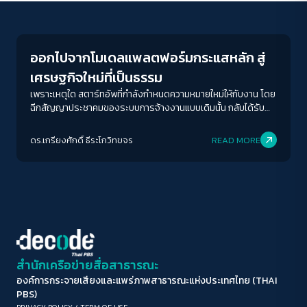
Columnist
ขนาดตัวอักษร
A-
A
A+
A++
ออกไปจากโมเดลแพลตฟอร์มกระแสหลัก สู่
ระยะห่างข้อความ
เศรษฐกิจใหม่ที่เป็นธรรม
ปกติ
มาก
มากที่สุด
เพราะเหตุใด สตาร์ทอัพที่กำลังกำหนดความหมายใหม่ให้กับงาน โดย
ฉีกสัญญาประชาคมของระบบการจ้างงานแบบเดิมนั้น กลับได้รับคำ
ยกย่องจากสังคมและได้รับการสนับสนุนจากนักลงทุน จนทำให้
ปรับสีสำหรับตาบอดสี
คุณสมบัติของ “ดิสรัปชั่น” กลายเป็นเกณฑ์ของสตาร์ทอัพที่ดี อาจ
ดร.เกรียงศักดิ์ ธีระโกวิทขจร
READ MORE
ปิด
Protan
Deutan
Tritan
เป็นเพราะ “ดิสรัปชั่น” ที่เกิดขึ้นนั้น ยังดิสรัปไม่พอ
คอนทราสต์สูง
โหมดขาวดำ
ฟอนต์อ่านง่าย
สำนักเครือข่ายสื่อสาธารณะ
องค์การกระจายเสียงและแพร่ภาพสาธารณะแห่งประเทศไทย (THAI
เน้นลิงก์
PBS)