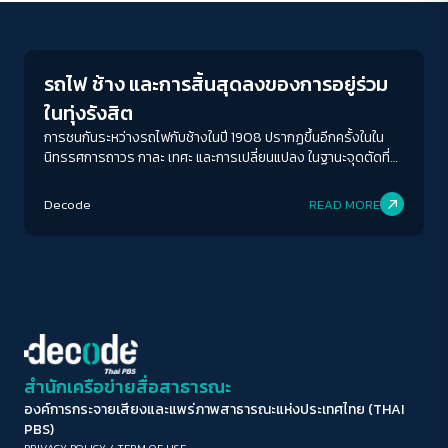
Human & Society
ขนาดตัวอักษร
A-
A
A+
A++
รถไฟ ช้าง และการสิ้นสุดลงของการอยู่ร่วม
ระยะห่างข้อความ
ในทุ่งรังสิต
ปกติ
มาก
มากที่สุด
การชนกันระหว่างรถไฟกับช้างในปี 1908 ปรากฏขึ้นอีกครั้งในใน
นิทรรศการถาวร กาละ เทศะ และการเปลี่ยนแปลง ในฐานะจุดตัดที่
การเคลื่อนที่สองแบบมาปะทะกันในพื้นที่เดียวกัน จึงไม่ใช่เพียงการ
ปรับสีสำหรับตาบอดสี
เผชิญหน้าของมนุษย์และช้าง แต่ยังสะท้อนถึงการทับซ้อนกันของวิธี
Decode
READ MORE
ปิด
Protan
Deutan
Tritan
การใช้พื้นที่ที่มีตรรกะแตกต่างกันอย่างสิ้นเชิง
คอนทราสต์สูง
โหมดขาวดำ
ฟอนต์อ่านง่าย
สำนักเครือข่ายสื่อสาธารณะ
องค์การกระจายเสียงและแพร่ภาพสาธารณะแห่งประเทศไทย (THAI
เน้นลิงก์
PBS)