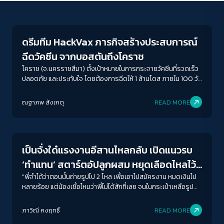
Inequality
ดรีมทีม HackVax ภารกิจสร้างประสบการณ์
ฉีดวัคซีน จากบอสตันถึงโคราช
โคราช (จ.นครราชสีมา) ตั้งเป้าหมายในการกระจายวัคซีนที่รวดเร็ว
ปลอดภัย และประทับใจ โดยต้องการฉีดให้ 1 ล้านโดส ภายใน 100 วัน
หากทำได้ตามที่วางแผนไว้ โคราชจะเป็นต้นแบบให้อีกหลายจังหวัดได้
ACCESS
IBILITY
ดำเนินตาม
ณฐาภพ สังเกตุ
READ MORE
Crack Politics
ขนาดตัวอักษร
A-
A
A+
A++
เป็นจั่งใด๋แรงงานอีสานไหลกลับ เปิดแนวรบ
ระยะห่างข้อความ
‘ทำแทน’ สตาร์ตอัปลูกผสม หยุดเลือดไหลไว้ที่
ปกติ
มาก
มากที่สุด
โคราช
“พี่จำได้ว่าตอนนั้นถ่ายรูปไป 2 โหล เพื่อเอาไปสมัครงาน หมดเงินไป
หลายร้อย แต่น้องเชื่อไหมว่าพี่ไม่ได้สักที่เลย จนในกระเป๋าเหลือรูป
ถ่ายแค่รูปเดียว พี่ก็เอารูปนั้นแหละมาสมัครที่ทำแทน วันที่มา
ปรับสีสำหรับตาบอดสี
สัมภาษณ์พี่ยังลุ้นอยู่เลยว่าถ้าเขาขอสองรูปจะทำยังไงดี”
ภาวิณี คงฤทธิ์
READ MORE
ปิด
Protan
Deutan
Tritan