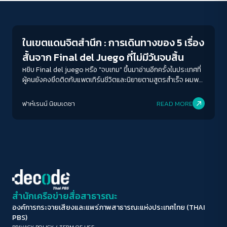
Play Read
ขนาดตัวอักษร
A-
A
A+
A++
ในเขตแดนจิตสำนึก : การเดินทางของ 5 เรื่อง
ระยะห่างข้อความ
สั้นจาก Final del Juego ที่ไม่มีวันจบสิ้น
ปกติ
มาก
มากที่สุด
หยิบ Final del juego หรือ "จบเกม" ขึ้นมาอ่านอีกครั้งในประเทศที่
ผู้คนยังคงยึดติดกับแพตเทิร์นชีวิตและนิยายตามสูตรสำเร็จ ผมพบ
ว่าวรรณกรรมเรื่องสั้นของกอร์ตาซาร์ไม่ได้ล้าสมัยเลยแม้แต่
ปรับสีสำหรับตาบอดสี
น้อย ตรงกันข้ามมันยิ่งทำหน้าที่เตือนเราถึงสิ่งที่เรากำลังสูญเสียไป
ฟาห์เรนน์ นิยมเดชา
READ MORE
ปิด
Protan
Deutan
Tritan
ในโลกสมัยใหม่ ทั้งความงามของความผิดปกติ ความลื่นไหลของตัว
ตน และอิสรภาพในการจินตนาการ
คอนทราสต์สูง
โหมดขาวดำ
ฟอนต์อ่านง่าย
สำนักเครือข่ายสื่อสาธารณะ
องค์การกระจายเสียงและแพร่ภาพสาธารณะแห่งประเทศไทย (THAI
เน้นลิงก์
PBS)