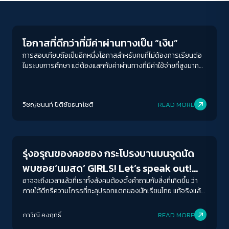
Education
โอกาสที่ดีกว่าที่มีค่าผ่านทางเป็น “เงิน”
การสอบเทียบถือเป็นอีกหนึ่งโอกาสสำหรับคนที่ไม่ต้องการเรียนต่อ
ในระบบการศึกษา แต่ต้องแลกกับค่าผ่านทางที่มีค่าใช้จ่ายที่สูงมาก
เช่นกัน
วิชญ์ช​นนท์​ ปิติ​ชัย​ธ​นา​โชติ​
READ MORE
Crack Politics
รุ่งอรุณของคอซอง กระโปรงบานบนจุดนัด
พบซอย‘นมสด’ GIRLS! Let’s speak out!
เปล่งเสียง! ปลุกการเมืองให้ตื่นขึ้น เดบิวต์ครู
อาจจะถึงเวลาแล้วที่เราทั้งสังคมต้องตั้งคำถามกับสิ่งที่เกิดขึ้น ว่า
ภายใต้ดีกรีความโกรธที่ทะลุปรอทแตกของนักเรียนไทย แท้จริงแล้ว
ในศตวรรษที่ 21
พวกเขากำลังเผชิญหน้ากับสิ่งใดในพื้นที่(เคย)ปลอดภัยอย่าง
ACCESS
IBILITY
โรงเรียน Decode เดินทางไปยังโรงเรียนเบญจมราชาลัย ใน
ภาวิณี คงฤทธิ์
READ MORE
พระบรมราชูปถัมภ์ เพื่อพูดคุยกับ เอ๋-วารุณี ทองอุ่น ผู้ก่อตั้งกลุ่ม
Education