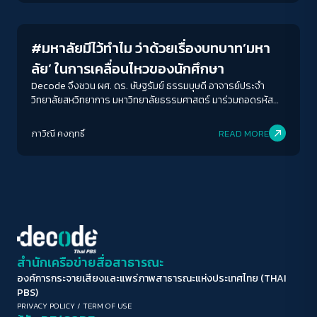
บร.ไม่ง้อเผด็จการ หนึ่งในแนวร่วมกลุ่ม sisterhood ที่ขับเคลื่อน
ขนาดตัวอักษร
ประเด็นสิทธิเสรีภาพของนักเรียนหญิงและกลุ่ม LGBTQI เอ๋ย้อนให้
A-
A
A+
A++
เราฟังถึงอะไรคือสิ่งที่ ‘นักเรียนหญิงไทย’ รวมไปถึง ‘ลูกสาวไทย’ ใน
#มหาลัยมีไว้ทำไม ว่าด้วยเรื่องบทบาท’มหา
วันนี้ต้องเจอ และความโกรธจากการโดนละเมิดสิทธิ์จุดประกายอะไร
ระยะห่างข้อความ
ในตัวพวกเธอ พร้อมทั้งมองไปหาอนาคตที่รอบนี้พวกเธอขอเป็นคน
ลัย’ ในการเคลื่อนไหวของนักศึกษา
กำหนดเองว่า โรงเรียนในฝันของนักเรียนสมัยนี้ควรเป็นอย่างไร
ปกติ
มาก
มากที่สุด
Decode จึงชวน ผศ. ดร. ษัษฐรัมย์ ธรรมบุษดี อาจารย์ประจำ
วิทยาลัยสหวิทยาการ มหาวิทยาลัยธรรมศาสตร์ มาร่วมถอดรหัส
หน้าที่ของมหาวิทยาลัยในวันที่นักศึกษาลุกมาเคลื่อนไหว โดยเริ่มต้น
ปรับสีสำหรับตาบอดสี
ตั้งแต่การวิเคราะห์ตัวละครนักศึกษาในขบวนการที่เปลี่ยนแปลงไป
ภาวิณี คงฤทธิ์
READ MORE
ปิด
Protan
Deutan
Tritan
ทั้งความคิดตั้งต้นและการสื่อสารที่เลือกใช้ ไปจนถึงร่วมมองหา
แนวทางที่มหาวิทยาลัยควรทำเพื่อรักษาไว้ซึ่งสิทธิและเสรีภาพอย่าง
แท้จริง
คอนทราสต์สูง
โหมดขาวดำ
ฟอนต์อ่านง่าย
สำนักเครือข่ายสื่อสาธารณะ
องค์การกระจายเสียงและแพร่ภาพสาธารณะแห่งประเทศไทย (THAI
เน้นลิงก์
PBS)
PRIVACY POLICY
/
TERM OF USE