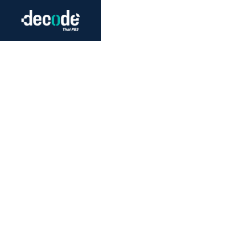
Futurism
Journalism
Crack 
Education
Peace
Sustainability
Workers/Economy
Human Rights