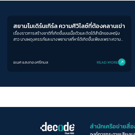
Life Matters
สยามโมเดิร์นเกิร์ล ความศิวิไลซ์ที่ต้องคลานเข่า
เรื่องราวการสร้างชาติที่เกิดขึ้นบนเนื้อตัวและจิตใต้สำนึกของหญิง
สาว นางผดุงครรภ์และนางพยาบาลที่หาได้เกิดขึ้นเพียงเพราะความ
จำเป็นทางการแพทย์ หากแต่เพื่อคัดง้างกับอารยธรรมตะวันตก ที่
เหล่าเจ้าเหนือหัวมิอยากให้แทรกซึม 'ความเป็นสยาม' มากขนาดนั
ธเนศ แสงทองศรีกมล
READ MORE
สำนักเครือข่ายสื
องค์การกระจายเสียงแ