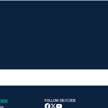
ระยะห่างข้อความ
ปกติ
มาก
มากที่สุด
ปรับสีสำหรับตาบอดสี
ปิด
Protan
Deutan
Tritan
คอนทราสต์สูง
โหมดขาวดำ
ฟอนต์อ่านง่าย
เน้นลิงก์
เน้นกรอบ Focus
CODE
FOLLOW DE/CODE
ซ่อนรูปภาพ
ใคร