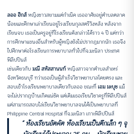
ลออ ฮิกส์
หญิงชาวสยามแต่กำเนิด เธออาศัยอยู่ตำบลตลาด
น้อยและศึกษาเล่าเรียนอยู่โรงเรียนกุลสตรีวังหลัง หลังจาก
เรียนจบ เธอเป็นครูอยู่ที่โรงเรียนดังกล่าวได้ราว 4 ปี แต่ทว่า
การศึกษาแขนงอื่นสำหรับผู้หญิงยังไม่ปรากฎมากนัก เธอจึง
ไปศึกษาต่อโรงเรียนการพยาบาลทั่วไปที่จ.มะนิลา ประเทศ
ฟิลิปปินส์
เช่นเดียวกับ
มณี สหัสสานนท์
หญิงสาวจากตำบลสำเหร่
จังหวัดธนบุรี ทว่าเธอเป็นผู้สำเร็จวิชาพยาบาลโดยตรง และ
สอบเข้าโรงเรียนพยาบาลเดียวกับลออ ขณะที่
เอม มะบุช
แม้
จะไม่ปรากฎบ้านเกิดแน่ชัด แต่เดิมเธอเรียนวิชาครูที่ฟิลิปปินส์
แต่สามารถสอบไล่เรียนวิชาพยาบาลจนได้เป็นพยาบาลที่
Philippine Central Hospital ที่จ.มะนิลา เกาะฟิลิปปินส์
“ ห้องเรียนอัตคัต ห้องเรียนเป็นตึกเล็ก ๆ จุ