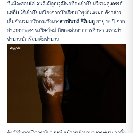
ที่แม้จะสอบไล่ จนถึงมีคุณวุฒิพอที่จะเข้าเรียนวิชาผดุงครรภ์
แต่ก็ไม่ได้เข้าเรียนเนื่องจากนักเรียนบำรุงในแผนก ดังกล่าว
เต็มจำนวน หรือกระทั่งนาง
สาวจันทร์ ศิริชมภู
อายุ 16 ปี จาก
อำเภอหางดง จ.เชียงใหม่ ที่ตกหล่นจากการศึกษา เพราะว่า
จำนวนนักเรียนเต็มจำนวน
ดังคำวิพากษ์วิจารณ์ของมณี แม้การเข้ามาของครูพยาบาลทั้ง