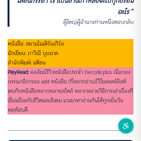
เลี้ยงภรรยา เราเป็นช้างเท้าหลังจะไปทุกข์ร้อน
อะไร
”
คอนทราสต์สูง
ผู้ใหญ่ผู้อำนาจท่านหนึ่งตอบกลับ
โหมดขาวดำ
หนังสือ: สยามโมเดิร์นเกิร์ล
ฟอนต์อ่านง่าย
นักเขียน: ภาวิณี บุนนาค
สำนักพิมพ์: มติชน
เน้นลิงก์
PlayRead:
คอลัมน์รีวิวหนังสือประจำ Decode.plus เมื่อกอง
เน้นกรอบ Focus
บรรณาธิการขอ add หนังสือ (ที่อยากอ่าน)ไว้ในเพลย์ลิสต์
พบกับหนังสือหลากหลายสไตล์ หลากหลายวิธีการเล่าเรื่องที่
ซ่อนรูปภาพ
เชื่อมร้อยกับชีวิตและสังคม แวะมาหาอ่านกันได้ทุกเย็นวัน
ลดการเคลื่อนไหว
พฤหัสบดี