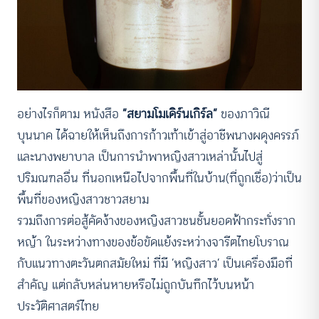
อย่างไรก็ตาม หนังสือ
“สยามโมเดิร์นเกิร์ล”
ของภาวิณี
บุนนาค ได้ฉายให้เห็นถึงการก้าวเท้าเข้าสู่อาชีพนางผดุงครรภ์
และนางพยาบาล เป็นการนำพาหญิงสาวเหล่านั้นไปสู่
ปริมณฑลอื่น ที่นอกเหนือไปจากพื้นที่ในบ้าน(ที่ถูกเชื่อ)ว่าเป็น
พื้นที่ของหญิงสาวชาวสยาม
รวมถึงการต่อสู้คัดง้างของหญิงสาวชนชั้นยอดฟ้ากระทั่งราก
หญ้า ในระหว่างทางของข้อขัดแย้งระหว่างจารีตไทยโบราณ
กับแนวทางตะวันตกสมัยใหม่ ที่มี ‘หญิงสาว’ เป็นเครื่องมือที่
สำคัญ แต่กลับหล่นหายหรือไม่ถูกบันทึกไว้บนหน้า
ประวัติศาสตร์ไทย