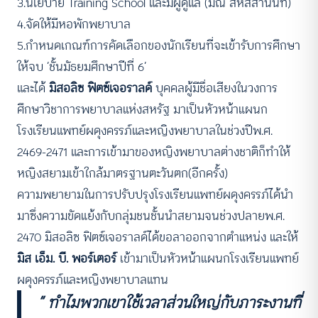
3.นโยบาย Training School และมีผู้ดูแล (มณี สหัสสานนท์)
4.จัดให้มีหอพักพยาบาล
5.กำหนดเกณฑ์การคัดเลือกของนักเรียนที่จะเข้ารับการศึกษา
ให้จบ ‘ชั้นมัธยมศึกษาปีที่ 6’
และได้
มิสอลิซ ฟิตซ์เจอราลด์
บุคคลผู้มีชื่อเสียงในวงการ
ศึกษาวิชาการพยาบาลแห่งสหรัฐ มาเป็นหัวหน้าแผนก
โรงเรียนแพทย์ผดุงครรภ์และหญิงพยาบาลในช่วงปีพ.ศ.
2469-2471 และการเข้ามาของหญิงพยาบาลต่างชาติก็ทำให้
หญิงสยามเข้าใกล้มาตรฐานตะวันตก(อีกครั้ง)
ความพยายามในการปรับปรุงโรงเรียนแพทย์ผดุงครรภ์ได้นำ
มาซึ่งความขัดแย้งกับกลุ่มชนชั้นนำสยามจนช่วงปลายพ.ศ.
2470 มิสอลิซ ฟิตซ์เจอราลด์ได้ขอลาออกจากตำแหน่ง และให้
มิส เอ็ม. บี. พอร์เตอร์
เข้ามาเป็นหัวหน้าแผนกโรงเรียนแพทย์
ผดุงครรภ์และหญิงพยาบาลแทน
“ ทำไมพวกเขาใช้เวลาส่วนใหญ่กับภาระงานที่