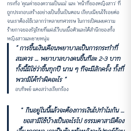
กระทั่ง ‘คุณค่าของความเป็นแม่’ และ ‘หน้าที่ของหญิงสาว’ ที่
ถูกประกอบสร้างอย่างเป็นขั้นเป็นตอน เรียบเนียนไร้รอยต่อ
จนเราต้องใช้เวลากว่าหลายทศวรรษ ในการเปิดเผยความ
ร้ายกาจของรัฐไทยที่แฝงไว้บนเนื้อตัวและใต้สำนึกของทั้ง
หญิงสาวและชายหนุ่ม
“ การขึ้นเงินเดือนพยาบาลเป็นการกระทำที่
สมควร … พยาบาลบางคนขึ้นทีละ 2-3 บาท
ACCESS
IBILITY
ทั้งนี้มิใช่ว่าขึ้นทุกปี นาน ๆ ทีจะมีสักครั้ง ทั้งที่
ขนาดตัวอักษร
พวกมิได้ทำผิดอะไร ”
A-
A
A+
A++
อบทิพย์ แดงสว่างเรียกร้อง
ระยะห่างข้อความ
ปกติ
มาก
มากที่สุด
“
กินอยู่ในนี้แล้วจะต้องการเงินไปทำไมกัน …
ขอสามีใช้บ้างเป็นอะไรไป ธรรมดาสามีต้อง
ปรับสีสำหรับตาบอดสี
ปิด
Protan
Deutan
Tritan