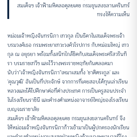
สมเด็จฯ เจ้าฟ้ามหิดลอดุลยเดช กรมขุนสงขลานครินทร์
ทรงให้ความเห็น
หม่อมเจ้าหญิงจันทรนิภา เทวกุล เป็นธิดาในสมเด็จพระเจ้า
บรมวงศ์เธอ กรมพระยาเทวะวงศ์วโรปการ กับหม่อมใหญ่ เทว
กุล ณ อยุธยา พร้อมทั้งสนิทใกล้ชิดกับสมเด็จพระศรีสวรินทิ
รา บรมราชเทวีฯ และไว้วางพระราชหฤทัยกันตลอดมา
นับว่า”เจ้าหญิงจันทรนิภา”เหมาะสมทั้ง ‘ชาติตระกูล’ และ
‘คุณวุฒิ’ อันเป็นที่ประจักษ์ จากการที่เคยสอบได้ทุนเล่าเรียน
หลวงและได้ไปศึกษาต่อที่ต่างประเทศ การเป็นครูสอนประจำ
ในโรงเรียนราชินี และดำรงตำแหน่งอาจารย์ใหญ่ของโรงเรียน
เบญจมราชาลัย
สมเด็จฯ เจ้าฟ้ามหิดลอดุลยเดช กรมขุนสงขลานครินทร์ จึง
ให้หม่อมเจ้าหญิงจันทรนิภาก้าวเข้ามาเป็นผู้ปกครองนักเรียน
และดำรงตำแหน่งงานสูงสุดฝ่ายหญิงด้านนางพยาบาลที่โรง