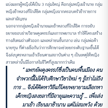
แบ่งแยกผู้หญิงได้เป็น 3 กลุ่มใหญ่ คือกลุ่มหญิงเจ้านาย กลุ่ม
หญิงข้าหลวงที่ใกล้ชิด กลุ่มหญิงจากครอบครัวข้าราชการ
และสามัญชน
นอกจากกลุ่มหญิงเจ้านายและข้าหลวงที่ใกล้ชิด การขยับ
ขยายขอบข่ายวิชาผดุงครรภ์และการพยาบาล ทำให้โครงสร้าง
ทางสังคมถ่างตัวออก และเหล่าชนชั้นกลาง เช่น กลุ่มพ่อค้า
นายทุน ที่ต่างเชื่อกันว่าการศึกษาจะช่วยยกระดับฐานะขึ้นได้
จึงส่งบุตรหลานเข้าเรียนตามสถาบันต่าง ๆ เป็นเหตุให้หญิง
สาวเหล่านั้นมีโอกาสในชีวิตที่สูงมากกว่าเดิม
“ แพทย์ผดุงครรภ์ซึ่งเป็นคนพื้นเมือง คน
จำพวกนี้ไม่ได้รับศึกษาวิชาใหม่ ๆ รู้เท่าไม่ถึง
การ … จึงได้คิดหาวิธีแก้โดยพยายามเลือกหา
เด็กหญิงสงขลาที่มีอายุและความรู้ … เพื่อส่ง
มาเข้า เรียนมาช้านาน แต่ไม่สมหวัง ด้วย