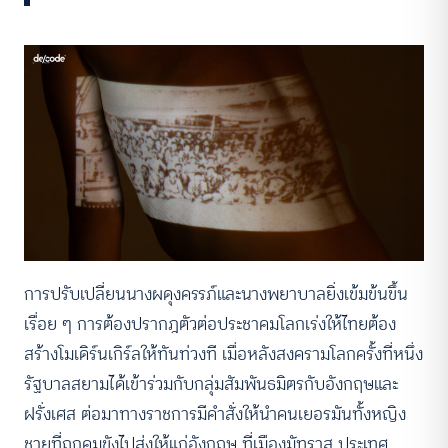
การปรับเปลี่ยนนางผดุงครรภ์และนางพยาบาลยิ่งเข้มข้นขึ้น
เรื่อย ๆ การต้องปรากฎตัวต่อประชาคมโลกเร่งให้ไทยต้อง
สร้างโมเดิร์นเกิร์ลให้ทันท่วงที เมื่อหลังสงครามโลกครั้งที่หนึ่ง
รัฐบาลสยามได้เข้าร่วมกับกลุ่มสัมพันธมิตรกับอังกฤษและ
ฝรั่งเศส ต่อมาทางราชการมีคำสั่งให้นำคนเยอรมันทั้งหญิง
ชายที่ถูกคุมขังไปส่งให้แก่อังกฤษ ที่เมืองมัทราส ประเทศ