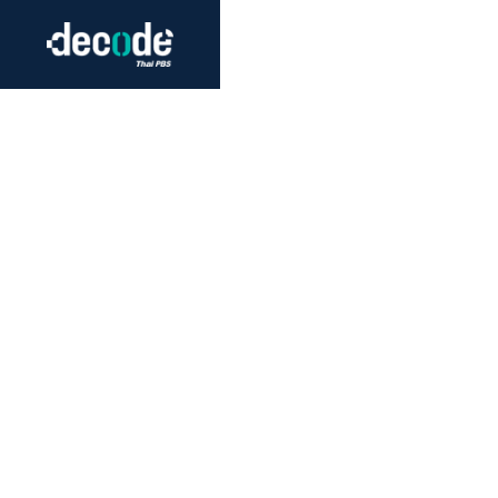
Futurism
Journalism
Crack 
Education
Peace
Sustainability
Workers/Economy
Human Rights