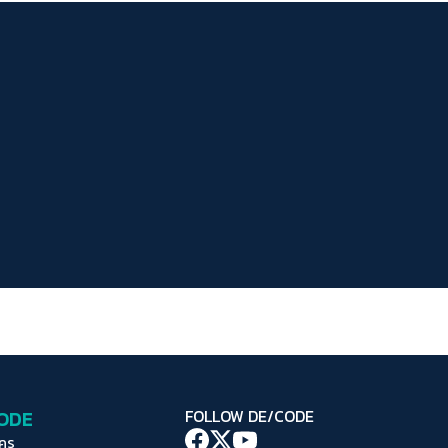
ระยะห่างข้อความ
ปกติ
มาก
มากที่สุด
ปรับสีสำหรับตาบอดสี
ปิด
Protan
Deutan
Tritan
คอนทราสต์สูง
โหมดขาวดำ
ฟอนต์อ่านง่าย
เน้นลิงก์
เน้นกรอบ Focus
CODE
FOLLOW DE/CODE
ซ่อนรูปภาพ
ใคร