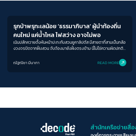
Conflict Resolution
รุกป่าพรุทะเลน้อย ‘ธรรมาภิบาล’ ผู้นำท้องถิ่น
คนใหม่ แค่น้ำไหล ไฟสว่าง อาจไม่พอ
เนินปลักควายตั้งหันหน้าปะทะกับสวนยูคาลิปตัส มีสายตาที่สามเป็นกล้อ
งวงจรปิดจากฝั่งสวน จับจ้องมายังฝั่งตรงข้าม นี่ไม่ใช่ความผิดปกติ
เดียวใน ‘ที่สาธารณประโยชน์ทะเลน้อย’ จากเนินดินธรรมชาติ แปลกตา
ไปเป็นไม้ยืนต้นขนาดใหญ่ สิ่งเหล่านี้ เกิดขึ้นจากความไม่ชอบมาพากล
ณัฐณิชา มีนาภา
READ MORE
ของการใช้ประโยชน์พื้นที่และการรุกล้ำทะเลน้อย
สำนักเครือข่ายสื
องค์การกระจายเสียงแ