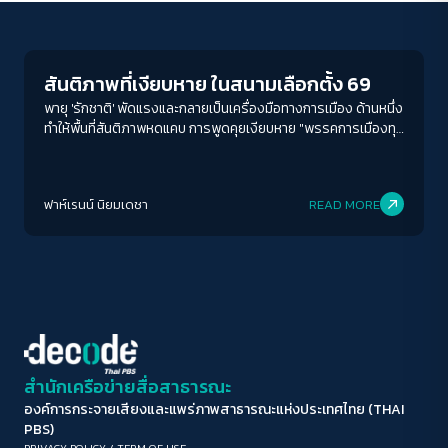
Election
ขนาดตัวอักษร
A-
A
A+
A++
สันติภาพที่เงียบหาย ในสนามเลือกตั้ง 69
ระยะห่างข้อความ
พายุ 'รักชาติ' พัดแรงและกลายเป็นเครื่องมือทางการเมือง ด้านหนึ่ง
ทำให้พื้นที่สันติภาพหดแคบ การพูดคุยเงียบหาย "พรรคการเมืองทุก
ปกติ
มาก
มากที่สุด
พรรคเซ็นเซอร์ตัวเองหมด ตั้งแต่เรื่องปฏิรูปสถาบัน เรื่องชายแดน
ไปจนถึงเรื่องปัตตานี"
ปรับสีสำหรับตาบอดสี
ฟาห์เรนน์ นิยมเดชา
READ MORE
ปิด
Protan
Deutan
Tritan
คอนทราสต์สูง
โหมดขาวดำ
ฟอนต์อ่านง่าย
สำนักเครือข่ายสื่อสาธารณะ
องค์การกระจายเสียงและแพร่ภาพสาธารณะแห่งประเทศไทย (THAI
เน้นลิงก์
PBS)