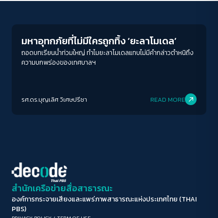
Columnist
ขนาดตัวอักษร
A-
A
A+
A++
มหาอุทกภัยที่ไม่มีใครถูกทิ้ง ‘ยะลาโมเดล’
ระยะห่างข้อความ
ถอดบทเรียนน้ำท่วมใหญ่ ทำไมยะลาโมเดลแทบไม่มีคำกล่าวตำหนิถึง
ความบกพร่องของเทศบาลฯ
ปกติ
มาก
มากที่สุด
ปรับสีสำหรับตาบอดสี
รศ.ดร.บุญเลิศ วิเศษปรีชา
READ MORE
ปิด
Protan
Deutan
Tritan
คอนทราสต์สูง
โหมดขาวดำ
ฟอนต์อ่านง่าย
สำนักเครือข่ายสื่อสาธารณะ
องค์การกระจายเสียงและแพร่ภาพสาธารณะแห่งประเทศไทย (THAI
เน้นลิงก์
PBS)