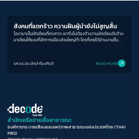
Columnist
ขนาดตัวอักษร
A-
A
A+
A++
สังคมที่แตกร้าว ความฝันผู้นำยังไม่สูญสิ้น
ระยะห่างข้อความ
โอบามาเป็นนักเขียนที่เก่งกาจ เขาจึงไม่ต้องจ้างวานนักเขียนรับจ้าง
มาเขียนให้แบบที่นักการเมืองส่วนใหญ่ทำ ใครที่เคยได้อ่านงานชิ้น
ปกติ
มาก
มากที่สุด
ก่อนหน้าของเขามาแล้ว อย่าง Dreams From My Father ย่อม
ประจักษ์ถึงความสามารถทางภาษาและความสันทัดจัดเจนในการเล่า
ปรับสีสำหรับตาบอดสี
เรื่องของผู้นำคนนี้ได้เป็นอย่างดี
รศ.ดร.ประจักษ์ ก้องกีรติ
READ MORE
ปิด
Protan
Deutan
Tritan
คอนทราสต์สูง
โหมดขาวดำ
ฟอนต์อ่านง่าย
สำนักเครือข่ายสื่อสาธารณะ
องค์การกระจายเสียงและแพร่ภาพสาธารณะแห่งประเทศไทย (THAI
เน้นลิงก์
PBS)