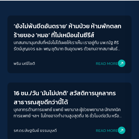
Economy
‘ยังไม่พ้นขีดอันตราย’ ห้ามป่วย ห้ามพักตลก
ร้ายของ ‘หมอ’ ที่ไม่เหมือนในซีรีส์
บทสนทนามุมกลับที่หนังไม่ได้เผยให้เราเห็น เราอยู่กับ นพ.ณัฐ ศิริ
รัตน์บุญขจร และ พญ.ชุตินาถ ชินอุดมพร ตัวแทนจากสมาพันธ์
แพทย์ผู้ปฏิบัติงาน (สพง.) ไม่ใช่ในห้องตรวจ แต่เป็นกลางโต๊ะเจรจา
ACCESS
IBILITY
ของกรรมาธิการแรงงาน ในอาคารรัฐสภา สิ่งที่พวกเขาอยากได้
พริม มณีโชติ
READ MORE
ไม่ใช่ใบสั่งยา แต่คือพรบ.ที่กำหนดชั่วโมงการทำงานของแพทย์ให้สม
Economy
เหตุสมผล และชัดเจน
ขนาดตัวอักษร
A-
A
A+
A++
16 ชม./วัน ‘มันไม่ปกติ’ สวัสดิการบุคลากร
ระยะห่างข้อความ
สาธารณสุขดีกว่านี้ได้
ปกติ
มาก
มากที่สุด
บุคลากรด้านการแพทย์ แพทย์ พยาบาล ผู้ช่วยพยาบาล นักเทคนิค
การแพทย์ ฯลฯ ในไทยอาจทำงานสูงสุดถึง 16 ชั่วโมงต่อวัน หรือ
อาจสูงถึง สัปดาห์ละ 100 ชั่วโมง
ปรับสีสำหรับตาบอดสี
รศ.ดร.ษัษฐรัมย์ ธรรมบุษดี
READ MORE
ปิด
Protan
Deutan
Tritan