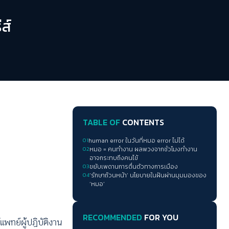
ส์
TABLE OF
CONTENTS
01
human error ในวันที่หมอ error ไม่ได้
02
หมอ = คนทำงาน ผลพวงจากชั่วโมงทำงาน
อาจกระทบถึงคนไข้
03
ขยับเพดานการตื่นตัวทางการเมือง
04
‘รักษาถ้วนหน้า’ นโยบายในฝันผ่านมุมมองของ
‘หมอ’
RECOMMENDED
FOR YOU
พทย์ผู้ปฏิบัติงาน