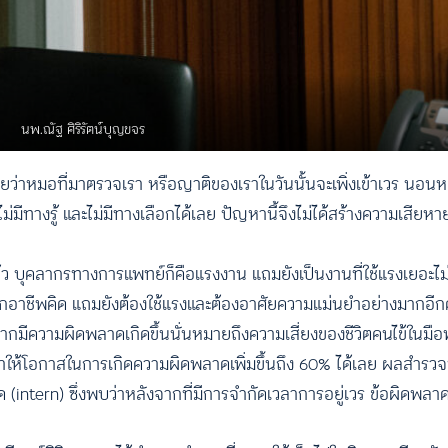
นพ.ณัฐ ศิริรัตน์บุญขจร
ได้เลยว่าหมอที่มาตรวจเรา หรือญาติของเราในวันนั้นจะเพิ่งเข้าเวร นอ
่มีทางรู้ และไม่มีทางเลือกได้เลย ปัญหานี้จึงไม่ได้สร้างความเสียห
ว บุคลากรทางการแพทย์ก็คือแรงงาน แถมยังเป็นงานที่ใช้แรงเยอะไม่
าชีพคิด แถมยังต้องใช้แรงและต้องอาศัยความแม่นยำอย่างมากอีกด้
หากมีความผิดพลาดเกิดขึ้นนั่นหมายถึงความเสี่ยงของชีวิตคนไข้ในมื
ทำให้โอกาสในการเกิดความผิดพลาดเพิ่มขึ้นถึง 60% ได้เลย ผลสำรวจ
(intern) ซึ่งพบว่าหลังจากที่มีการจำกัดเวลาการอยู่เวร ข้อผิดพลา