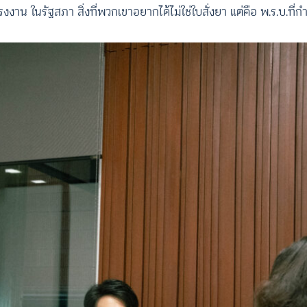
งาน ในรัฐสภา สิ่งที่พวกเขาอยากได้ไม่ใช่ใบสั่งยา แต่คือ พ.ร.บ.ที่