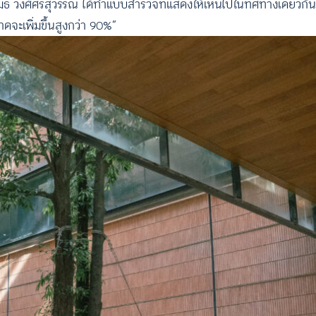
พ.เมธี วงศ์ศิริสุวรรณ ได้ทำแบบสำรวจที่แสดงให้เห็นไปในทิศทางเดียวก
ดจะเพิ่มขึ้นสูงกว่า 90%”