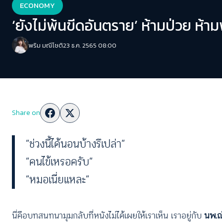
ECONOMY
‘ยังไม่พ้นขีดอันตราย’ ห้ามป่วย ห้าม
พริม มณีโชติ
23 ธ.ค. 2565 08:00
Share on
“ช่วงนี้ได้นอนบ้างรึเปล่า”
“คนไข้เหรอครับ”
“หมอเนี่ยแหละ”
นี่คือบทสนทนามุมกลับที่หนังไม่ได้เผยให้เราเห็น เราอยู่กับ
นพ.ณั