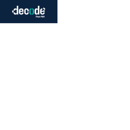
Futurism
Journalism
Crack 
Education
Peace
Sustainability
Workers/Economy
Human Rights