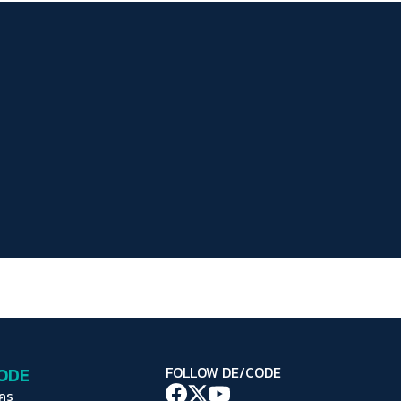
ระยะห่างข้อความ
ปกติ
มาก
มากที่สุด
ปรับสีสำหรับตาบอดสี
ปิด
Protan
Deutan
Tritan
คอนทราสต์สูง
โหมดขาวดำ
ฟอนต์อ่านง่าย
เน้นลิงก์
เน้นกรอบ Focus
CODE
FOLLOW DE/CODE
ซ่อนรูปภาพ
ใคร