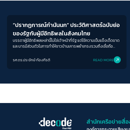
Columnist
“ปรากฏการณ์กำนันนก” ประวัติศาสตร์ฉบับย่อ
ของรัฐกับผู้มีอิทธิพลในสังคมไทย
บรรดาผู้มีอิทธิพลเหล่านี้ไม่ใช่เจ้าหน้าที่รัฐ แต่ใช้ความเข็มแข็งเด็ดขาด
และบารมีส่วนตัวในการทำให้ชาวบ้านเคารพยำเกรงรวมถึงเชื่อถือ
ศรัทธา กล่าวง่าย ๆ ว่าผู้มีอิทธิพลใช้ทั้งพระเดชและพระคุณในการ
สร้างอิทธิพลของตนเองที่อยู่เหนือการกำกับควบคุมของรัฐขึ้นมา
รศ.ดร.ประจักษ์ ก้องกีรติ
READ MORE
สำนักเครือข่ายสื
องค์การกระจายเสียงแ