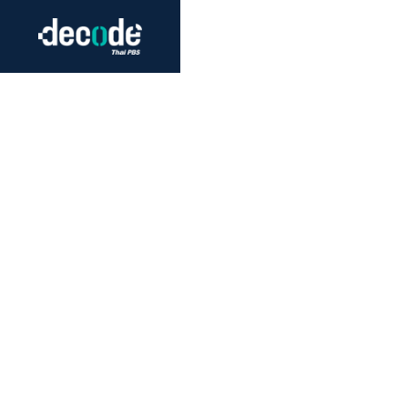
Futurism
Journalism
Crack 
Education
Peace
Sustainability
Workers/Economy
Human Rights
ประเทศท