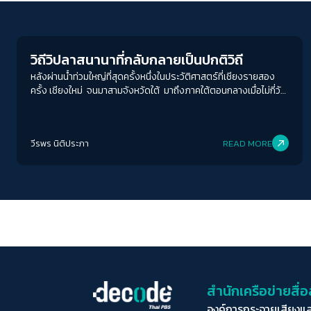
Inequality
วิถีวิปลาสนานาที่กลับกลายเป็นปกติวิถี
หลังผ่านน้ำท่วมใหญ่ที่สุดครั้งหนึ่งในประวัติศาสตร์ที่เชียงรายสอง
ครั้ง เชียงใหม่ จนมาสามจังหวัดใต้ มาถึงภาคใต้ตอนกลางเมื่อไม่กี่วัน่
าน ซึ่งมีตัวเลขผู้เสียชีวิตไม่น้อย การรับมือของรัฐบาลก็ยังเป็นอย่าง
เดิม เหมือนเคยเป็นมาตลอดทุกรัฐบาล …ทองไม่รู้ร้อน
วีรพร นิติประภา
READ MORE
สำนักเครือข่ายสื
องค์การกระจายเสียงแ