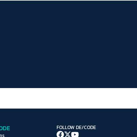
ระยะห่างข้อความ
ปกติ
มาก
มากที่สุด
ปรับสีสำหรับตาบอดสี
ปิด
Protan
Deutan
Tritan
คอนทราสต์สูง
โหมดขาวดำ
ฟอนต์อ่านง่าย
เน้นลิงก์
เน้นกรอบ Focus
CODE
FOLLOW DE/CODE
ซ่อนรูปภาพ
ใคร