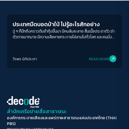
Crack Politics
ขนาดตัวอักษร
A-
A
A+
A++
ประเทศมืดบอดบ้าใบ้ ไม่รู้อะไรสักอย่าง
ระยะห่างข้อความ
จู่ ๆ ก็นึกถึงคราวต้มยำกุ้งขึ้นมา มีคนล้มละลาย สิ้นเนื้อประดาตัว ฆ่า
ตัวตายมากมาย มีความเสียหายกระจายไล่ลามไปทั่วโลก และคนมั่งมี
ปกติ
มาก
มากที่สุด
ที่ยิ่งมั่งมีขึ้นอีกทบเท่าทวีคูณ
ปรับสีสำหรับตาบอดสี
วีรพร นิติประภา
READ MORE
ปิด
Protan
Deutan
Tritan
คอนทราสต์สูง
โหมดขาวดำ
ฟอนต์อ่านง่าย
สำนักเครือข่ายสื่อสาธารณะ
องค์การกระจายเสียงและแพร่ภาพสาธารณะแห่งประเทศไทย (THAI
เน้นลิงก์
PBS)