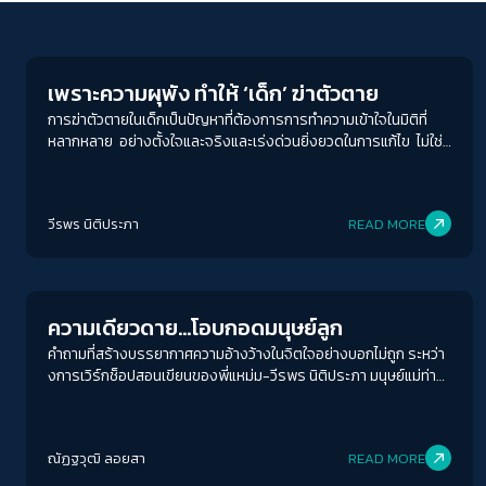
Life Matters
เพราะความผุพัง ทำให้ ‘เด็ก’ ฆ่าตัวตาย
การฆ่าตัวตายในเด็กเป็นปัญหาที่ต้องการการทำความเข้าใจในมิติที่
หลากหลาย อย่างตั้งใจและจริงและเร่งด่วนยิ่งยวดในการแก้ไข ไม่ใช่
แค่ป้องปราม …สั่งสอน ประหนึ่งเด็ก ๆ ไม่รู้ว่าตัวเองกำลังทำอะไร
และที่แย่กว่านั้น ความคิดเรื่องการฆ่าตัวตายยังติดต่อกันได้เหมือนโรค
ระบาด
วีรพร นิติประภา
READ MORE
Columnist
ความเดียวดาย…โอบกอดมนุษย์ลูก
คำถามที่สร้างบรรยากาศความอ้างว้างในจิตใจอย่างบอกไม่ถูก ระหว่า
งการเวิร์กช็อปสอนเขียนของพี่แหม่ม-วีรพร นิติประภา มนุษย์แม่ท่าน
หนึ่งผู้เป็นนักเขียนดับเบิลซีไรต์ ตั้งคำถามเพื่อให้ผู้ร่วมวงแต่ละคนบอก
เล่าถึงสิ่งที่ ‘กัดกิน’ พวกเขา
ณัฏฐวุฒิ ลอยสา
READ MORE