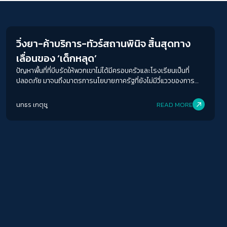
Education
ACCESS
IBILITY
ขนาดตัวอักษร
วิ่งยา-ค้าบริการ-ทัวร์สถานพินิจ สิ้นสุดทาง
เลื่อนของ ‘เด็กหลุด’
A-
A
A+
A++
ปัญหาพื้นที่ที่บีบรัดให้พวกเขาไม่ได้มีครอบครัวและโรงเรียนเป็นที่
ระยะห่างข้อความ
ปลอดภัย มาจนถึงมาตรการนโยบายภาครัฐที่ยังไม่มีวี่แววของการ
รองรับพวกเขา จากชานชาลาบ้านเกิดมาถึงหัวลำโพง นี่คือการเดิน
ปกติ
มาก
มากที่สุด
ทางมาสุดขอบของเด็กที่ระบบตกสำรวจหลายคนได้มาถึง และยังไม่มี
นทธร เกตุชู
READ MORE
กริ่งดังให้พวกเขากลับเข้าห้องเรียนสักที
ปรับสีสำหรับตาบอดสี
ปิด
Protan
Deutan
Tritan
คอนทราสต์สูง
โหมดขาวดำ
ฟอนต์อ่านง่าย