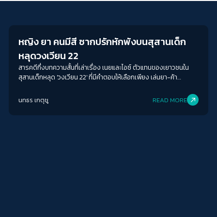
Education
หญิง ยา คนมีสี ซากปรักหักพังบนสุสานเด็ก
หลุดวงเวียน 22
สารคดีกึ่งบทความสั้นที่เล่าเรื่อง เนยและไอซ์ ตัวแทนของเยาวชนใน
สุสานเด็กหลุด 'วงเวียน 22' ที่มีคำตอบให้เลือกเพียง เล่นยา-ค้า
บริการ-ทัวร์สถานพินิจ รวมถึงอิทธิพลของคนมีสีในทุนสีเทา ฉกฉวย
และขูดรีด
นทธร เกตุชู
READ MORE