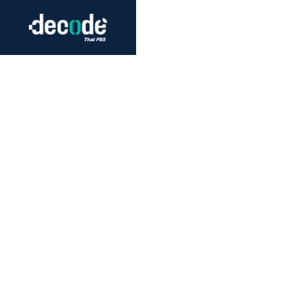
Futurism
Journalism
Crack 
Education
Peace
Sustainability
Workers/Economy
Human Rights