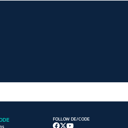
ระยะห่างข้อความ
ปกติ
มาก
มากที่สุด
ปรับสีสำหรับตาบอดสี
ปิด
Protan
Deutan
Tritan
คอนทราสต์สูง
โหมดขาวดำ
ฟอนต์อ่านง่าย
เน้นลิงก์
เน้นกรอบ Focus
CODE
FOLLOW DE/CODE
ซ่อนรูปภาพ
ใคร