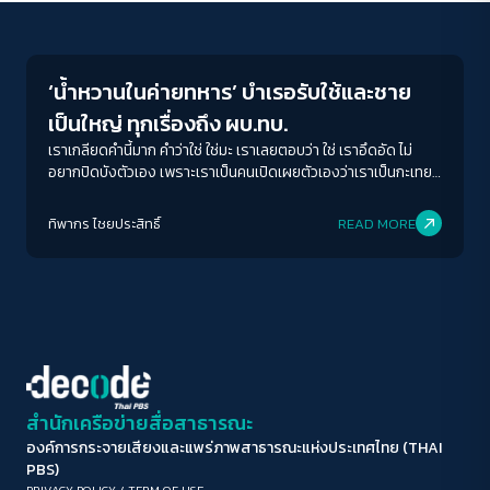
Gender & Sexuality
ขนาดตัวอักษร
A-
A
A+
A++
‘น้ำหวานในค่ายทหาร’ บำเรอรับใช้และชาย
ระยะห่างข้อความ
เป็นใหญ่ ทุกเรื่องถึง ผบ.ทบ.
ปกติ
มาก
มากที่สุด
เราเกลียดคำนี้มาก คำว่าใช่ ใช่มะ เราเลยตอบว่า ใช่ เราอึดอัด ไม่
อยากปิดบังตัวเอง เพราะเราเป็นคนเปิดเผยตัวเองว่าเราเป็นกะเทย
ตอนอยู่ข้างนอก พออยู่ในนั้นเราก็อยากเปิดเผยอยากรู้เหมือนกันว่า
ปรับสีสำหรับตาบอดสี
ถ้าเราเปิดเผยตัวเองแล้วมันจะเกิดอะไรขึ้นบ้าง ตอนแรกคิดไปในทาง
ทิพากร ไชย​ประสิทธิ์​
READ MORE
ปิด
Protan
Deutan
Tritan
ที่ดีด้วยซ้ำว่า เขาอาจจะยอมรับเรา เขาอาจจะให้เกียรติเรา แต่ตรง
กันข้ามเลย
คอนทราสต์สูง
โหมดขาวดำ
ฟอนต์อ่านง่าย
สำนักเครือข่ายสื่อสาธารณะ
องค์การกระจายเสียงและแพร่ภาพสาธารณะแห่งประเทศไทย (THAI
เน้นลิงก์
PBS)