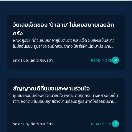
Columnist
วัยเลขเจ็ดของ ‘ป้าสาย’ ไม่เคยสบายเลยสัก
ครั้ง
หญิงสูงวัย ที่ตัวเลขบอกอายุขึ้นต้นด้วยเลขเจ็ด ผมสีผมเป็นสีขาว
ไม่มีสีอื่นแซม รูปร่างผอมมักสวมผ้าถุง ใส่เสื้อผ้าเนื้อเบามีระบาย
ลูกไม้สมวัย นาน ๆ ที จะเห็นป้าสายใส่เสื้อยืดสกรีนชื่อชุมชนทำให้ป้าดู
สดใสอ่อนกว่าวัยขึ้นเป็นสิบปี ด้วยวัยขนาดนี้เวลาไปไหนมาไหน ผมจึง
รศ.ดร.บุญเลิศ วิเศษปรีชา
READ MORE
เห็นป้าต้องเดินโขยกเขยกโดยมีไม้เท้าช่วยประคอง แต่ถึงกระนั้น ป้า
Welfare state
ก็ยังทำงานหาเลี้ยงตัวเองอยู่
สัญญาณดีที่ชุมชนสะพานร่วมใจ
ชุมชนแห่งนี้มีเรื่องราวที่น่าสนใจ เพราะเดิมถูกกรมทางหลวงซึ่งเป็น
เจ้าของที่ดินที่ชุมชนปลูกสร้างบ้านเรือนอยู่ประกาศให้รื้อถอนบ้าน
เรือนออกไปสำนักงานแขวงทางหลวงกรุงเทพฯ แต่ชาวชุมชนร่วมใจ
และเครือข่ายชุมชน กลับสามารถต่อรอง กระทั่งได้ข้อสรุปเป็นที่น่า
ACCESS
IBILITY
พอใจ คือชุมชนไม่ต้องรื้อย้ายตามประกาศเดิม
รศ.ดร.บุญเลิศ วิเศษปรีชา
READ MORE
News