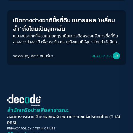
ขนาดตัวอักษร
A-
A
A+
A++
เปิดทางต่างชาติซื้อที่ดิน ขยายแผล ‘เหลื่อม
ระยะห่างข้อความ
ล้ำ’ ถั่งโถมเป็นลูกคลื่น
ปกติ
มาก
มากที่สุด
ในบางประเทศที่ผ่อนคลายกฎระเบียบการถือครองหรือการซื้อที่ดิน
ของชาวต่างชาติ เพื่อกระตุ้นเศรษฐกิจแบบที่รัฐบาลไทยกำลังคิดอยู่
นี้ มีบทเรียนให้ศึกษาเป็นตัวอย่างแล้วว่า เมื่อเปิดโอกาสให้ชาวต่าง
ปรับสีสำหรับตาบอดสี
ชาติมาซื้ออสังหาริมทรัพย์ จะทำให้ราคาที่อยู่อาศัยสูงขึ้น กระทั่งเกิด
รศ.ดร.บุญเลิศ วิเศษปรีชา
READ MORE
ปิด
Protan
Deutan
Tritan
ปัญหาขาดแคลนที่อยู่อาศัยในราคาที่เข้าถึงได้ (affordable
housing) สำหรับคนในท้องถิ่น
คอนทราสต์สูง
โหมดขาวดำ
ฟอนต์อ่านง่าย
สำนักเครือข่ายสื่อสาธารณะ
องค์การกระจายเสียงและแพร่ภาพสาธารณะแห่งประเทศไทย (THAI
เน้นลิงก์
PBS)
PRIVACY POLICY
/
TERM OF USE