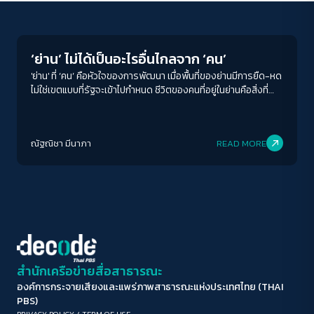
Human & Society
ขนาดตัวอักษร
A-
A
A+
A++
‘ย่าน’ ไม่ได้เป็นอะไรอื่นไกลจาก ‘คน’
ระยะห่างข้อความ
'ย่าน' ที่ ‘คน’ คือหัวใจของการพัฒนา เมื่อพื้นที่ของย่านมีการยืด-หด
ไม่ใช่เขตแบบที่รัฐจะเข้าไปกำหนด ชีวิตของคนที่อยู่ในย่านคือสิ่งที่
ปกติ
มาก
มากที่สุด
เข้าไปกำหนดและเปลี่ยนแปลงหน้าตาของแต่ละย่าน
ปรับสีสำหรับตาบอดสี
ณัฐณิชา มีนาภา
READ MORE
ปิด
Protan
Deutan
Tritan
คอนทราสต์สูง
โหมดขาวดำ
ฟอนต์อ่านง่าย
สำนักเครือข่ายสื่อสาธารณะ
องค์การกระจายเสียงและแพร่ภาพสาธารณะแห่งประเทศไทย (THAI
เน้นลิงก์
PBS)