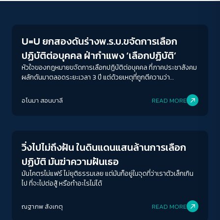
Gender & Sexuality
U=U ยกสองดันร่างพ.ร.บ.ขจัดการเลือก
ปฏิบัติต่อบุคคล ฝ่ากำแพง ‘เลือกปฏิบัติ’
หัวใจของกฎหมายขจัดการเลือกปฏิบัติต่อบุคคล ที่ภาคประชาสังคม
ผลักดันมาตลอดระยะเวลา 3 ปี แต่ด้วยเหตุที่ถูกตีความว่า
เป็น(ร่าง)กฏหมายที่เกี่ยวข้องกับการเงิน ต้องได้รับการลงนามจาก
ACCESS
IBILITY
นายกรัฐมนตรีก่อนเข้าสู่สภา ผลลัพธ์จากการพิจารณาคือไม่ได้ลาย
อโนมา สอนบาลี
READ MORE
เซ็นรับรองจากนายกฯ ทั้งๆ ที่ผู้ถูกละเมิดสิทธิจำนวนมากต่างรอ
Inequality
ความหวังจากการคุ้มครองของกฎหมายนี้ โดยเฉพาะกลุ่มผู้ติดเชื้อ
ขนาดตัวอักษร
HIV ที่ได้รับผลกระทบโดยตรงจากการการเลือกปฏิบัติในมิติต่างๆ
A-
A
A+
A++
เช่น บังคับตรวจเลือดอันเป็นผลให้เกิดการปฏิเสธการรับเข้าทำงาน
วิ่งไปไม่ถึงฝัน ในดินแดนแสนล้านการเลือก
ระยะห่างข้อความ
ปฏิบัติ มันฆ่าความฝันเธอ
ปกติ
มาก
มากที่สุด
มันโคตรไม่แฟร์ ไม่ยุติธรรมเลย แต่มันก็อยู่ในจุดที่ว่าเราตัวเล็กเกิน
ไป ที่จะไปต่อสู้ หรือทำอะไรไม่ได้
ปรับสีสำหรับตาบอดสี
ณฐาภพ สังเกตุ
READ MORE
ปิด
Protan
Deutan
Tritan