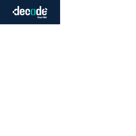
Futurism
Journalism
Crack 
Education
Peace
Sustainability
Workers/Economy
Human Rights
พ.ร.บ