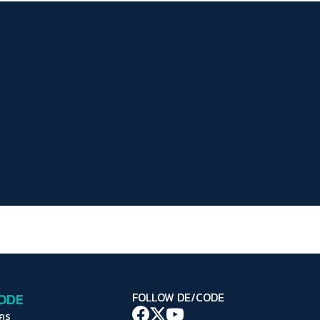
ระยะห่างข้อความ
ปกติ
มาก
มากที่สุด
ปรับสีสำหรับตาบอดสี
ปิด
Protan
Deutan
Tritan
คอนทราสต์สูง
โหมดขาวดำ
ฟอนต์อ่านง่าย
เน้นลิงก์
เน้นกรอบ Focus
CODE
FOLLOW DE/CODE
ซ่อนรูปภาพ
ใคร