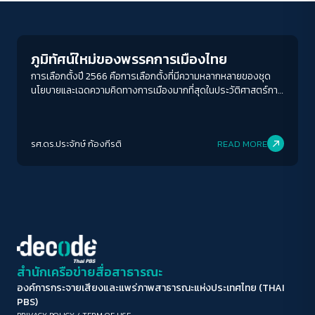
Columnist
ขนาดตัวอักษร
A-
A
A+
A++
ภูมิทัศน์ใหม่ของพรรคการเมืองไทย
ระยะห่างข้อความ
การเลือกตั้งปี 2566 คือการเลือกตั้งที่มีความหลากหลายของชุด
นโยบายและเฉดความคิดทางการเมืองมากที่สุดในประวัติศาสตร์การ
ปกติ
มาก
มากที่สุด
เลือกตั้งของไทย
ปรับสีสำหรับตาบอดสี
รศ.ดร.ประจักษ์ ก้องกีรติ
READ MORE
ปิด
Protan
Deutan
Tritan
คอนทราสต์สูง
โหมดขาวดำ
ฟอนต์อ่านง่าย
สำนักเครือข่ายสื่อสาธารณะ
องค์การกระจายเสียงและแพร่ภาพสาธารณะแห่งประเทศไทย (THAI
เน้นลิงก์
PBS)