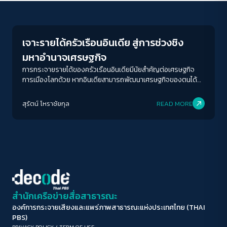
New World Order
ขนาดตัวอักษร
A-
A
A+
A++
เจาะรายได้ครัวเรือนอินเดีย สู่การช่วงชิง
ระยะห่างข้อความ
มหาอำนาจเศรษฐกิจ
ปกติ
มาก
มากที่สุด
การกระจายรายได้ของครัวเรือนอินเดียมีนัยสำคัญต่อเศรษฐกิจ
การเมืองโลกด้วย หากอินเดียสามารถพัฒนาเศรษฐกิจของตนได้
พร้อมกับพัฒนาคุณภาพชีวิตของชาวอินเดียได้ด้วย ก็จะหมายความ
ปรับสีสำหรับตาบอดสี
ว่า ศตวรรษที่ 21 หรือที่คาดกันว่าจะเป็นศตวรรษแห่งเอเชียนั้น จะไม่
สุรัตน์ โหราชัยกุล
READ MORE
ปิด
Protan
Deutan
Tritan
เกิดขึ้นโดยลำพังจีนที่มิได้เลือกใช้ประชาธิปไตย แต่จะมีอินเดียใน
ฐานะประเทศประชาธิปไตยที่ใหญ่ที่สุดในโลก
คอนทราสต์สูง
โหมดขาวดำ
ฟอนต์อ่านง่าย
สำนักเครือข่ายสื่อสาธารณะ
องค์การกระจายเสียงและแพร่ภาพสาธารณะแห่งประเทศไทย (THAI
เน้นลิงก์
PBS)