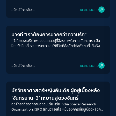
ในช่วงสำคัญของสงครามเย็นเลยก็ว่าได้
สุรัตน์ โหราชัยกุล
READ MORE
Columnist
บางที “เราต้องการมากกว่าความรัก”
“หัวใจของเสรีภาพส่วนบุคคลอยู่ที่อิสรภาพในการเลือกว่าเราเป็น
ใคร รักใครที่เราปรารถนา และใช้ชีวิตที่ซื่อสัตย์ต่อตัวตนที่แท้จริง
ที่สุดของเรา” การดำรงไว้ซึ่งเสรีภาพนี้ต้องเป็นไปโดยไม่เพียงแต่
“ปราศจากความกลัวอันมาจากการกลั่นแกล้งเท่านั้น” หากแต่ยังต้อง
ยินดีอย่างสุดหัวใจที่จะมองชาว LGBTQ+ ในฐานะ “พลเมืองที่มีความ
สุรัตน์ โหราชัยกุล
READ MORE
เสมอภาคของประเทศนี้” ก่อนจะพูดต่อว่า กรณีคำพิพากษาในปี ค.ศ.
2018 จะเกิดผลดีกว่านี้ ก็เมื่อชาวอินเดียทุกคนเปลี่ยนแปลงใจของ
Columnist
ตนที่จะมองชาว LGBTQ+ เสียใหม่
นักวิทยาศาสตร์หญิงอินเดีย ผู้อยู่เบื้องหลัง
‘จันทรยาน-3’ ทะยานสู่ดวงจันทร์
องค์กรวิจัยอวกาศของอินเดีย หรือ India Space Research
Organization, ISRO (อ่านว่า อิสโร) เป็นองค์กรที่อยู่เบื้องหลังค
วามสำเร็จของจันทรยาน-3 นั้น ใช่ว่าจะมีเพียงนักวิทยาศาสตร์เพศ