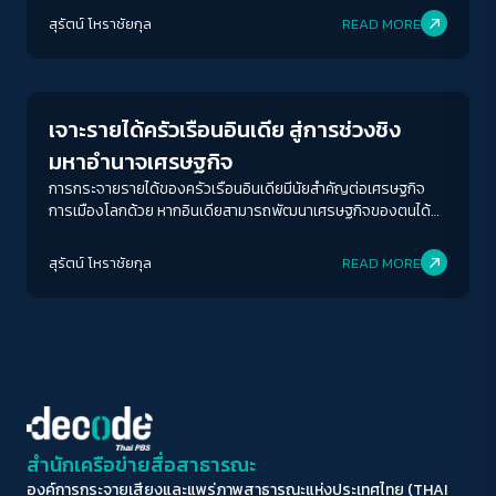
ACCESS
IBILITY
ชายเท่านั้น บทความนี้ใคร่กล่าวถึงนักวิทยาศาสตร์หญิงแห่งอิสโร
สุรัตน์ โหราชัยกุล
READ MORE
เพียง 7 คน เพื่อยกเป็นตัวอย่าง
New World Order
ขนาดตัวอักษร
A-
A
A+
A++
เจาะรายได้ครัวเรือนอินเดีย สู่การช่วงชิง
ระยะห่างข้อความ
มหาอำนาจเศรษฐกิจ
ปกติ
มาก
มากที่สุด
การกระจายรายได้ของครัวเรือนอินเดียมีนัยสำคัญต่อเศรษฐกิจ
การเมืองโลกด้วย หากอินเดียสามารถพัฒนาเศรษฐกิจของตนได้
พร้อมกับพัฒนาคุณภาพชีวิตของชาวอินเดียได้ด้วย ก็จะหมายความ
ปรับสีสำหรับตาบอดสี
ว่า ศตวรรษที่ 21 หรือที่คาดกันว่าจะเป็นศตวรรษแห่งเอเชียนั้น จะไม่
สุรัตน์ โหราชัยกุล
READ MORE
ปิด
Protan
Deutan
Tritan
เกิดขึ้นโดยลำพังจีนที่มิได้เลือกใช้ประชาธิปไตย แต่จะมีอินเดียใน
ฐานะประเทศประชาธิปไตยที่ใหญ่ที่สุดในโลก
คอนทราสต์สูง
โหมดขาวดำ
ฟอนต์อ่านง่าย
สำนักเครือข่ายสื่อสาธารณะ
องค์การกระจายเสียงและแพร่ภาพสาธารณะแห่งประเทศไทย (THAI