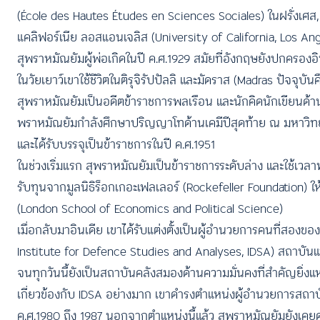
(École des Hautes Études en Sciences Sociales) ในฝรั่งเศ
แคลิฟอร์เนีย ลอสแอนเจลิส (University of California, Los An
สุพราหมัณยัมผู้พ่อเกิดในปี ค.ศ.1929 สมัยที่อังกฤษยังปกครองอินเ
ในวัยเยาว์เขาใช้ชีวิตในติรุจิรัปปัลลิ และมัดราส (Madras ปัจจุ
สุพราหมัณยัมเป็นอดีตข้าราชการพลเรือน และนักคิดนักเขียนด้านยุท
พราหมัณยัมกำลังศึกษาปริญญาโทด้านเคมีปีสุดท้าย ณ มหาวิทยาล
และได้รับบรรจุเป็นข้าราชการในปี ค.ศ.1951
ในช่วงเริ่มแรก สุพราหมัณยัมเป็นข้าราชการระดับล่าง และใช้เวลา
รับทุนจากมูลนิธิร็อกเกอะเฟลเลอร์ (Rockefeller Foundation)
(London School of Economics and Political Science)
เมื่อกลับมาอินเดีย เขาได้รับแต่งตั้งเป็นผู้อำนวยการคนที่สอง
Institute for Defence Studies and Analyses, IDSA) สถาบันแห่งน
จนทุกวันนี้ยังเป็นสถาบันคลังสมองด้านความมั่นคงที่สำคัญยิ่งแห
เกี่ยวข้องกับ IDSA อย่างมาก เขาดำรงตำแหน่งผู้อำนวยการสถาบันแห่ง
ค.ศ.1980 ถึง 1987 นอกจากตำแหน่งนี้แล้ว สุพราหมัณยัมยังเค