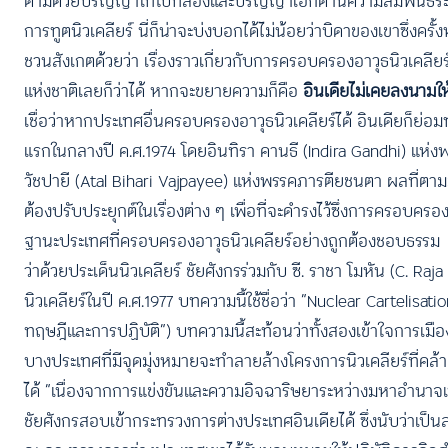
ตามด้วยปริญญาโทใบที่สองและปริญญาเอกด้านความสัมพันธ์ระห
การทูตนิวเคลียร์ นี่ก็น่าจะบ่งบอกได้ไม่น้อยว่าบิดาของเขาซึ่งคร
ชวนสังเกตด้วยว่า เรื่องราวเกี่ยวกับการครอบครองอาวุธนิวเคลียร
แห่งชาติเลยก็ว่าได้ หากจะขยายความก็คือ
อินเดียไม่เคยลงนามใ
เชื่อว่าหากประเทศอื่นครอบครองอาวุธนิวเคลียร์ได้ อินเดียก็ย่อมท
แรกในกลางปี ค.ศ.1974 โดยอินทิรา คานธี (Indira Gandhi) แห่งพร
วัชปายี (Atal Bihari Vajpayee) แห่งพรรคภารตียชนตา ผลที่ตา
ต้องปรับประยุกต์ในเรื่องต่าง ๆ เพื่อที่จะดำรงไว้ซึ่งการครอบครอ
ฐานะประเทศที่ครอบครองอาวุธนิวเคลียร์อย่างถูกต้องชอบธรรม
ว่าด้วยประเด็นนิวเคลียร์ ชัยศังกรร่วมกับ ซี. ราชา โมหัน (C. 
นิวเคลียร์ในปี ค.ศ.1977 บทความนี้ใช้ชื่อว่า “Nuclear Carteli
ทฤษฎีและการปฏิบัติ”) บทความนี้สะท้อนว่าทั้งสองเข้าใจการเม
บางประเทศที่มีจุดมุ่งหมายจะทำลายล้างโครงการนิวเคลียร์ที่คล้า
ได้ “เนื่องจากการแข่งขันและความอิจฉาริษยาระหว่างมหาอำนาจเห
ชัยศังกรสอบเข้ากระทรวงการต่างประเทศอินเดียได้ ซึ่งนับว่าเป็นส