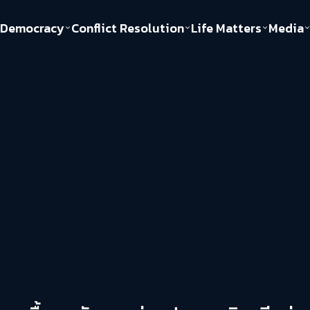
Democracy
Conflict Resolution
Life Matters
Media
Politics
Justice
Gender & Sexuality
Documentary
ful
Environment
Human & Society
Inequality
Play Read
Welfare state
Young Spirit
New World Order