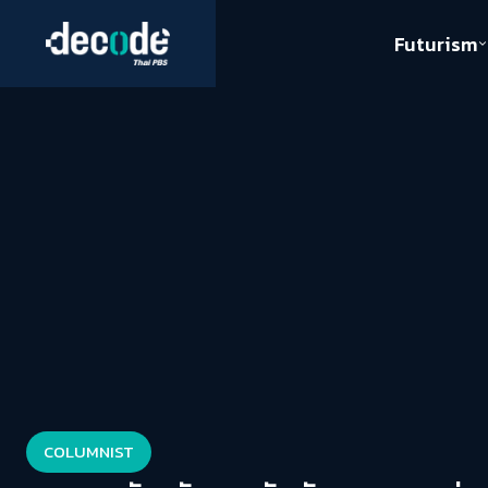
Futurism
Journalism
Crack 
Education
Peace
Sustainability
Workers/Economy
Human Rights
COLUMNIST