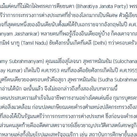
 แม้แต่คนที่ไม่ฝักใฝ่พรรคภารตียชนตา (Bharatiya Janata Party) พรร
ีว่าการกระทรวงการต่างประเทศที่ช่ำชองโลกมากเป็นพิเศษ ตัวผู้เขียนเอ
จที่สุดคนหนึ่งของอินเดียนับตั้งแต่ได้รับเอกราชจากอังกฤษในปี ค.ศ.1
nyam Jaishankar) หลายคนที่พอรู้เรื่องอินเดียอยู่บ้าง ก็คงเดาจากภา
มิฬ นาฑู (Tamil Nadu) ชัยศังกรนั้นเกิดที่เดลี (Delhi) ทว่าครอบค
wamy Subrahmanyam) คุณแม่ชื่อสุโลจนา สุพราหมัณยัม (Sulocha
ijay Kumar) เกิดในปี ค.ศ.1953 คนที่สองคือชัยศังกรเกิดในปี ค.ศ.195
บุตรีคนเดียวของครอบครัวคือสุธา
สุพราหมัณยัม
(Sudha Subrahmany
อ่านได้นัก ฉะนั้นแล้ว จึงไม่ขอกล่าวถึงทั้งสองในบทความนี้
 แต่ละคนประสบความสำเร็จในอาชีพการงานอย่างโดดเด่นยิ่ง กุมารบุตร
บต่อสิ่งแวดล้อม ก่อนปลดเกษียณเคยดำรงตำแหน่งปลัดกระทรวงถึง
่สองได้เป็นรัฐมนตรีว่าการกระทรวงการต่างประเทศ ซึ่งก่อนจะดำรง
่วนคนสุดท้ายคืออดีตศาสตราจารย์เชี่ยวชาญประวัติศาสตร์เศรษฐกิ
โลกหลายแห่งทั้งในยุโรปและสหรัฐอเมริกา เช่น สถาบันการศึกษาขั้นสู