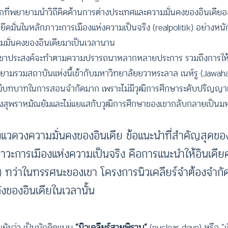
กที่พยายามนำวิถีคิดด้านการต่างประเทศและความมั่นคงของอินเดีย
ยึดมั่นในหลักภาวะการเมืองแห่งความเป็นจริง (realpolitik) อย่างห
มมั่นคงของอินเดียมาเป็นเวลานาน
ี่เขาประสงค์จะทำตามความปรารถนาหลากหลายประการ รวมถึงการให้โ
ยายามรวมสถาบันแห่งนี้เข้ากับมหาวิทยาลัยยวาหระลาล เนห์รู (Jawaha
มเองมีบทบาทในการสอนจำกัดมาก เพราะไม่มีวุฒิการศึกษาระดับปริญญ
องสุพราหมัณยัมและไม่แยแสกับวุฒิการศึกษาของเขากลับกลายเป็นมห
แห่งแวดวงความมั่นคงของอินเดีย ข้อแนะนำที่สำคัญสุด
าวะการเมืองแห่งความเป็นจริง คือการแนะนำให้อินเดี
e) ทว่าในทรรศนะของเขา โครงการนิวเคลียร์จำต้องจำกั
งของอินเดียในเวลานั้น
ัณยัมว่า เป็นนักคิดแบบ
“นิวเคลียร์สายพิราบ”
(nuclear dove) หรือ “เร