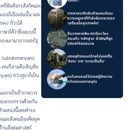
ของเรา’
คที่ชัยศังกรสังกัดและ
งก็เชื่อเช่นนั้น และ
จากศาสนาถึงสินค้าแบรนด์เนม
ความหรูหราที่กำลังล้มเหลวของ
947 ก็ว่าได้
‘เครื่องมือสุขภาพจิต’
ษาได้ว่าชื่อแบบนี้
สืบจากกากพิษ ปราจีนฯ โยง
สระแก้ว ‘หลักฐาน’ สำคัญที่ถูก
รัวของเขามาจากมลรัฐ
ปล่อยให้ลอยนวล
เศรษฐกิจชนบทไทยไม่เคยเป็น
na Subrahmanyam)
‘อิสระ’ จาก ‘ความเป็นอื่น’
5 คนที่สามคือสัญชัย
am) ทว่าสุธาก็เป็น
กบในหนองน้ำไม่เคยรู้จักความ
กว้างของมหาสมุทร
คนแรกเป็นข้าราชการ
สองกระทรวงด้วยกัน
ตำแหน่งนี้เคยดำรง
จและสังคมอินเดียยุค
งด้านสังคมศาสตร์