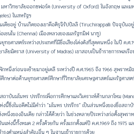
ส, มหาวิทยาลัยออกซฟอร์ด (University of Oxford) ในอังกฤษ และม
geles) ในสหรัฐฯ
ดียอยู่ บ้านเกิดของเขาคือติรุจิรัปปัลลิ (Tiruchirappalli ปัจจุบันอย
บันคือเชนไน (Chennai) เมืองหลวงของมลรัฐทมิฬ นาฑู)
ธศาสตร์ระหว่างประเทศที่มีชื่อเสียงโด่งดังที่สุดคนหนึ่ง ในปี ค.ศ.19
ัยมัดราส (University of Madras) เขาสอบเป็นข้าราชการพลเรือนอิน
พักหนึ่งก่อนจะย้ายมาอยู่เดลี ระหว่างปี ค.ศ.1965 ถึง 1966 สุพราหม
 ให้ศึกษาต่อด้านยุทธศาสตร์ศึกษาที่วิทยาลัยเศรษฐศาสตร์และรัฐศาส
ของสถาบันมโนหร ปรรรีกรเพื่อการศึกษาและวิเคราะห์ด้านกลาโหม (Man
ี้ซึ่งในอดีตไม่มีคำว่า “มโนหร ปรรรีกร” เป็นส่วนหนึ่งของชื่อสถาบั
่งหนึ่งของอินเดีย กล่าวได้ด้วยว่า ในช่วงหลายปีระหว่างก่อตั้งสุพร
นี้ทั้งหมด 2 ครั้งด้วยกัน ครั้งแรกตั้งแต่ปี ค.ศ.1969 ถึง 1975 และคร
ยดำรงตำแหน่งสำคัญอื่น ๆ ในฐานะข้าราชการด้วย