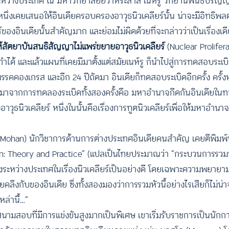
ว่างประเทศ ณ มหาวิทยาลัยยวาหระลาล เนห์รู วิทยานิพนธ์ปริญญา
ั้งหนึ่งเคยเสนอให้อินเดียครอบครองอาวุธนิวเคลียร์นั้น น่าจะมีอิทธิพ
์ของอินเดียนั้นสำคัญมาก และย่อมไม่ผิดด้วยที่จะกล่าวว่าเป็นเรื่องเ
ห้สัตยาบันสนธิสัญญาไม่แพร่ขยายอาวุธนิวเคลียร์
(Nuclear Prolifer
ำได้ และแล้วแผนที่เคยมีมาตั้งแต่สมัยเนห์รู ก็นำไปสู่การทดสอบระเบิดน
รคคองเกรส และอีก 24 ปีถัดมา อินเดียก็ทดสอบระเบิดอีกครั้ง ครั้งหล
มมาจากการทดลองระเบิดทั้งสองครั้งคือ มหาอำนาจกีดกันอินเดียในทา
งอาวุธนิวเคลียร์ หนึ่งในนั้นคือเรื่องการทูตนิวเคลียร์เพื่อให้มหาอำน
Raja Mohan) นักวิชาการด้านการต่างประเทศอินเดียคนสำคัญ เคยตีพิมพ
sation: Theory and Practice” (แปลเป็นไทยประมาณว่า “กระบวนการรวมห
ืองระหว่างประเทศในเรื่องนิวเคลียร์เป็นอย่างดี โดยเฉพาะความพยา
ยคลึงกับของอินเดีย ซึ่งทั้งสองมองว่าการรวมหัวนี้อย่างไรเสียก็ไม่
ล่านี้…”
นามสอบที่มีการแข่งขันสูงมากเป็นพิเศษ เขาเริ่มรับราชการเป็นนักการ