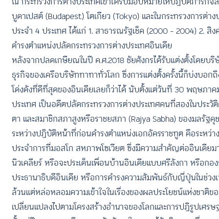
ณ กระทรวงการต่างประเทศเขาได้รับมอบหมายให้ปฏิบัติภารกิจ
บูดาเปสต์ (Budapest) โตเกียว (Tokyo) และในกระทรวงการต่างป
ประจำ 4 ประเทศ ได้แก่ 1. สาธารณรัฐเช็ค (2000 – 2004) 2. สิง
ดำรงตำแหน่งปลัดกระทรวงการต่างประเทศอินเดีย
หลังจากปลดเกษียณในปี ค.ศ.2018 ชัยศังกรได้รับแต่งตั้งโดยบริ
ธุรกิจของเครือบริษัททาทาทั่วโลก ซึ่งการแต่งตั้งครั้งนี้ก็บ่งบอก
โด่งดังที่ดีที่สุดของอินเดียเลยก็ว่าได้ นับตั้งแต่วันที่ 30 พฤษ
ประเทศ เป็นอดีตปลัดกระทรวงการต่างประเทศคนที่สองในประวัติศ
ตา และสมาชิกสภาสูงหรือราชยสภา (Rajya Sabha) ของมลรัฐคุชราต
ระหว่างปฏิบัติหน้าที่ก่อนดำรงตำแหน่งเอกอัครราชทูต คือระหว่า
ประจำการที่มอสโก สหภาพโซเวียต ซึ่งมีความสำคัญต่ออินเดียมาก
นิวเคลียร์ หรือจะประเด็นเพื่อนบ้านอินเดียแบบศรีลังกา หรือกอ
ประธานาธิบดีอินเดีย หรือการดำรงความสัมพันธ์กับญี่ปุ่นในช่วงเวล
ล้วนแต่หล่อหลอมความเข้าใจในเรื่องของผลประโยชน์แห่งชาติของแ
เปลี่ยนแปลงไปตามโครงสร้างอำนาจของโลกและการปฏิรูปเศรษฐก