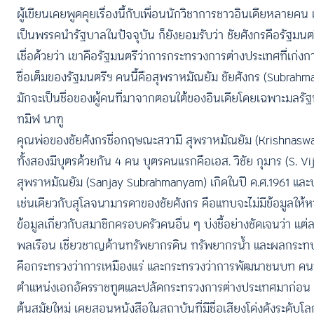
ผู้เขียนเคยพูดคุยเรื่องนี้กับเพื่อนนักวิชาการชาวอินเดียหลายคน
เป็นพรรคนำรัฐบาลในปัจจุบัน ก็ยังยอมรับว่า ชัยศังกรคือรัฐมนตร
เชื่อด้วยว่า เขาคือรัฐมนตรีว่าการกระทรวงการต่างประเทศที่เก่งกา
ชื่อเต็มของรัฐมนตรีฯ คนนี้คือสุพราหมัณยัม ชัยศังกร (Subrahma
มักจะเป็นชื่อของผู้คนที่มาจากตอนใต้ของอินเดียโดยเฉพาะมลรัฐท
ทมิฬ นาฑู
คุณพ่อของชัยศังกรชื่อกฤษณะสวามี สุพราหมัณยัม (Krishnas
ทั้งสองมีบุตรด้วยกัน 4 คน บุตรคนแรกคือเอส. วิชัย กุมาร (S. V
สุพราหมัณยัม (Sanjay Subrahmanyam) เกิดในปี ค.ศ.1961 และ
เช่นเดียวกับสุโลจนามารดาของชัยศังกร คือแทบจะไม่มีข้อมูลให้หา
ข้อมูลเกี่ยวกับสมาชิกครอบครัวคนอื่น ๆ บ่งชี้อย่างชัดเจนว่า
พลเรือน เชี่ยวชาญด้านทรัพยากรดิน ทรัพยากรน้ำ และผลกระท
คือกระทรวงว่าการเหมืองแร่ และกระทรวงว่าการพัฒนาชนบท คนที
ตำแหน่งเอกอัครราชทูตและปลัดกระทรวงการต่างประเทศมาก่อน ส
ต้นสมัยใหม่ เคยสอนหนังสือในสถาบันที่มีชื่อเสียงโด่งดังระดับ