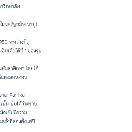
หาวิทยาลัย
ู่ในมลรัฐทมิฬ นาฑู)
50 ระหว่างที่สุ
เดียได้ที่ 1 ของรุ่น
ัณยัมลาศึกษา โดยได้
ตร์แห่งลอนดอน
ohar Parrikar
นนั้น นับได้ว่าตราบ
าหมัณยัมมีความ
ั้งที่สองตั้งแต่ปี