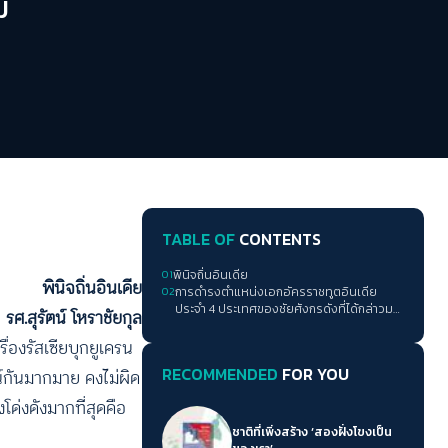
ม
TABLE OF
CONTENTS
01
พินิจถิ่นอินเดีย
พินิจถิ่นอินเดีย
02
การดำรงตำแหน่งเอกอัครราชทูตอินเดีย
ประจำ 4 ประเทศของชัยศังกรดังที่ได้กล่าวมา
รศ.สุรัตน์ โหราชัยกุล
แล้ว ก็บ่งชี้ความสามารถทางการทูตของเขา
ื่องรัสเซียบุกยูเครน
อย่างมีนัยสำคัญ โดยเฉพาะ 3 ประเทศหลัง
RECOMMENDED
FOR YOU
น์กันมากมาย คงไม่ผิด
ด่งดังมากที่สุดคือ
ชาติที่เพิ่งสร้าง ‘สองฝั่งโขงเป็น