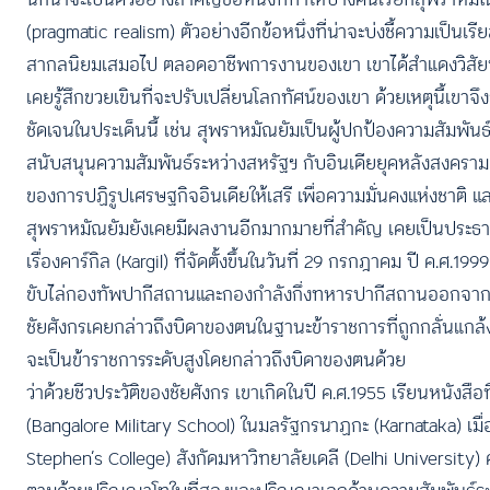
(pragmatic realism) ตัวอย่างอีกข้อหนึ่งที่น่าจะบ่งชี้ความเป็นเรียล
สากลนิยมเสมอไป ตลอดอาชีพการงานของเขา เขาได้สำแดงวิสัยทัศน์ท
เคยรู้สึกขวยเขินที่จะปรับเปลี่ยนโลกทัศน์ของเขา ด้วยเหตุนี้เขาจ
ชัดเจนในประเด็นนี้ เช่น สุพราหมัณยัมเป็นผู้ปกป้องความสัมพัน
สนับสนุนความสัมพันธ์ระหว่างสหรัฐฯ กับอินเดียยุคหลังสงคราม
ของการปฏิรูปเศรษฐกิจอินเดียให้เสรี เพื่อความมั่นคงแห่งชาติ
สุพราหมัณยัมยังเคยมีผลงานอีกมากมายที่สำคัญ เคยเป็นประธ
เรื่องคาร์กิล (Kargil) ที่จัดตั้งขึ้นในวันที่ 29 กรกฎาคม ปี
ขับไล่กองทัพปากีสถานและกองกำลังกึ่งทหารปากีสถานออกจาก
ชัยศังกรเคยกล่าวถึงบิดาของตนในฐานะข้าราชการที่ถูกกลั่นแก
จะเป็นข้าราชการระดับสูงโดยกล่าวถึงบิดาของตนด้วย
ว่าด้วยชีวประวัติของชัยศังกร เขาเกิดในปี ค.ศ.1955 เรียนหนังสื
(Bangalore Military School) ในมลรัฐกรนาฏกะ (Karnataka) เมื่
Stephen’s College) สังกัดมหาวิทยาลัยเดลี (Delhi University