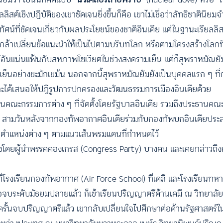
ลิสต์เชิงปฏิบัติของเขาชัดเจนยิ่งขึ้นก็คือ เขาไม่เชื่อว่าลัทธิชาตินิยม
ี่ชัดเจนเกี่ยวกับผลประโยชน์ของชาติอินเดีย แต่ในฐานะเรียลลิสต์เ
ึงกล้าเปลี่ยนข้อแนะนำให้เป็นไปตามบริบทโลก หรือตามโครงสร้างโลกที่เ
ธ์อันแน่นแฟ้นกับสหภาพโซเวียตในช่วงสงครามเย็น แต่ก็สุพราหมัณยัมอ
เย็นอย่างขะมักเขม้น นอกจากนี้สุพราหมัณยัมยังเป็นบุคคลแรก ๆ ที
 และได้เสนอให้ปฏิรูปการปกครองและวัฒนธรรมการเมืองอินเดียด้วย
านคณะกรรมการต่าง ๆ ที่จัดตั้งโดยรัฐบาลอินเดีย รวมถึงประธาน
 ค.ศ.1999 สามวันหลังจากกองทัพอากาศอินเดียร่วมกับกองทัพบกอินเดียป
ตำแหน่งต่าง ๆ ตามแนวเส้นพรมแดนที่กำหนดไว้
ล้งโดยผู้นำพรรคคองเกรส (Congress Party) บางคน และเคยกล่าวถึ
อที่โรงเรียนกองทัพอากาศ (Air Force School) ที่เดลี และโรงเรียนทห
อจบระดับมัธยมปลายแล้ว ก็เข้าเรียนปริญญาตรีด้านเคมี ณ วิทยาลัยเซ
) ครั้นจบปริญญาตรีแล้ว เขากลับเปลี่ยนใจไปศึกษาต่อด้านรัฐศาสตร