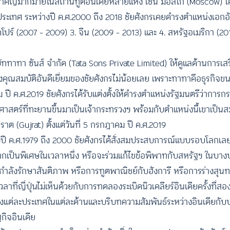
สำคัญมากมายในสถานทูตอินเดียหลายแห่ง เช่น มอสโก (Moscow) โ
ระเทศ ระหว่างปี ค.ศ.2000 ถึง 2018 ชัยศังกรเคยดำรงตำแหน่งเอกอั
คโปร์ (2007 – 2009) 3. จีน (2009 – 2013) และ 4. สหรัฐอเมริกา (20
ษัททาทา ซันส์ จำกัด (Tata Sons Private Limited) ให้ดูแลด้านการเ
ถึงคุณสมบัติอันดีเยี่ยมของชัยศังกรไม่น้อยเลย เพราะทาทาคือธุรกิจขนา
ภาคม ปี ค.ศ.2019 ชัยศังกรได้รับแต่งตั้งให้ดำรงตำแหน่งรัฐมนตรีว่าการ
าสตร์ที่ทะยานขึ้นมาเป็นเจ้ากระทรวงฯ พร้อมกับตำแหน่งนี้เขาเป็
 (Gujrat) ตั้งแต่วันที่ 5 กรกฎาคม ปี ค.ศ.2019
งปี ค.ศ.1979 ถึง 2000 ชัยศังกรได้สั่งสมประสบการณ์แบบรอบโลกเลยก็
เป็นพิเศษในเวลาหนึ่ง หรือจะร่วมแก้ไขข้อพิพาทกับสหรัฐฯ ในบางปร
งกำลังรักษาสันติภาพ หรือการทูตพาณิชย์กับฮังการี หรือการร่างสุนท
าที่ญี่ปุ่นไม่เห็นด้วยกับการทดลองระเบิดนิวเคลียร์อินเดียครั้งที่ส
ต่ละประเทศในแต่ละด้านและบริบทความสัมพันธ์ระหว่างอินเดียกับประ
ิจอินเดีย