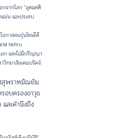
ออกจากโลก “อุดมคติ
นักแน่น และประสบ
อกาสคนรุ่นใหม่ได้
rlal Nehru
าเอก และไม่มีปริญญา
าวิทยาลัยเคมบริดจ์
ของสุพราหมัณยัม
ยครอบครองอาวุธ
ด และคำนึงถึง
ียลลิสต์เชิงปฏิบัติ”