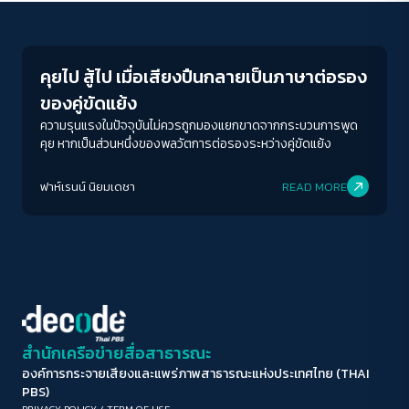
Peaceful
ขนาดตัวอักษร
A-
A
A+
A++
คุยไป สู้ไป เมื่อเสียงปืนกลายเป็นภาษาต่อรอง
ระยะห่างข้อความ
ของคู่ขัดแย้ง
ปกติ
มาก
มากที่สุด
ความรุนแรงในปัจจุบันไม่ควรถูกมองแยกขาดจากกระบวนการพูด
คุย หากเป็นส่วนหนึ่งของพลวัตการต่อรองระหว่างคู่ขัดแย้ง
ปรับสีสำหรับตาบอดสี
ฟาห์เรนน์ นิยมเดชา
READ MORE
ปิด
Protan
Deutan
Tritan
คอนทราสต์สูง
โหมดขาวดำ
ฟอนต์อ่านง่าย
สำนักเครือข่ายสื่อสาธารณะ
องค์การกระจายเสียงและแพร่ภาพสาธารณะแห่งประเทศไทย (THAI
เน้นลิงก์
PBS)