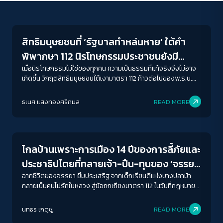
Crack Politics
สิทธิมนุษยชนที่ ‘รัฐบาลทำหล่นหาย’ ใต้คำ
พิพากษา 112 นิรโทษกรรมประชาชนยังมี
(หวัง) ?
เมื่อนิรโทษกรรมไม่ใช่ของทุกคน ความเป็นธรรมที่แท้จริงจึงไม่อาจ
เกิดขึ้น วิกฤตสิทธิมนุษยชนใต้เงามาตรา 112 ก้าวต่อไปของพ.ร.บ.
นิรโทษกรรม ที่สะเทือนทั้งสถาบันและประเทศไทย
ธเนศ แสงทองศรีกมล
READ MORE
Crack Politics
ไกลบ้านเพราะการเมือง 14 ปีของการลี้ภัยและ
ประชาธิปไตยที่ทลายเจ้า-ปืน-ทุนของ ‘จรรยา
ยิ้มประเสริฐ’
ฉากชีวิตของจรรยา ยิ้มประเสริฐ จากเด็กเรียนดีแห่งบางปลาม้า
กลายเป็นคนไม่รักในหลวง สู่ข้อถกเถียงมาตรา 112 ในวันที่กฎหมาย
ภายใต้ความจงรักภักดีนี้ยังบีบบังคับให้ใครหลายคนต้องไกลบ้าน ไม่
ACCESS
IBILITY
ได้กลับบ้าน หรือกลับบ้านเพียงร่างที่ไร้วิญญาน ถึงเวลาสร้าง
นทธร เกตุชู
READ MORE
ประวัติศาสตร์ฉบับประชาชน เขียนเครื่องหมายคำถามตัวใหญ่กับ
Crack Politics