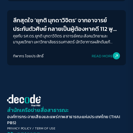
การถูกทำให้หายไปอำนาจรวมตัวต่อรองของประชาชนต่อสถาบัน
ขนาดตัวอักษร
กษัตริย์ คณะรัฐประหาร ทุนผูกขาด รวมถึงรัฐบาลอภิสิทธิ์และ
A-
A
A+
A++
พรรคเพื่อไทย ในความขัดแย้งตลอดระยะเวลาที่ผ่านมา สังคมไทย
ลึกสุดใจ ‘ยุกติ มุกดาวิจิตร’ จากอาจารย์
กำลังก้าวข้ามความขัดแย้งแบบใดกันแน่ 58 ปีตลอดชีวิต 14 ปีที่ต้อง
ระยะห่างข้อความ
ลี้ภัยกับ 1 ความหวังของจรรยา สังคมไทยในวันข้างหน้าจะไม่มีคนรุ่น
ประกันตัวศิษย์ กลายเป็นผู้ต้องหาคดี 112 พูด
ใหม่คนไหนต้องลี้ภัยอีกแล้ว
ปกติ
มาก
มากที่สุด
คุย ‘ทางออก’ ที่ยังพอมี ในการรับรู้ที่ ‘ไม่ปกติ’
คุยกับ รศ.ดร.ยุกติ มุกดาวิจิตร อาจารย์คณะสังคมวิทยาและ
มานุษยวิทยา มหาวิทยาลัยธรรมศาสตร์ นักวิชาการผลักดันแก้
ไขม.112 อาจารย์ที่เคยใช้ตำแหน่งวิชาการประกันตัวลูกศิษย์รุ้ง ปนัส
ปรับสีสำหรับตาบอดสี
ยา และหนึ่งในผู้ต้องหาคดีเดียวกัน จากการทวิต “ข่าวลือถ้าไม่จริง ก็
ทิพากร ไชย​ประสิทธิ์​
READ MORE
ปิด
Protan
Deutan
Tritan
แปลงเป็นคำสาปแช่งแล้วกันครับ” เมื่อวันที่12 พ.ค.64
คอนทราสต์สูง
โหมดขาวดำ
ฟอนต์อ่านง่าย
สำนักเครือข่ายสื่อสาธารณะ
องค์การกระจายเสียงและแพร่ภาพสาธารณะแห่งประเทศไทย (THAI
เน้นลิงก์
PBS)
PRIVACY POLICY
/
TERM OF USE