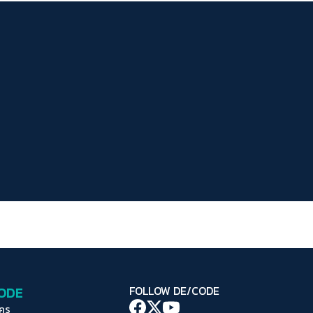
ระยะห่างข้อความ
ปกติ
มาก
มากที่สุด
ปรับสีสำหรับตาบอดสี
ปิด
Protan
Deutan
Tritan
คอนทราสต์สูง
โหมดขาวดำ
ฟอนต์อ่านง่าย
เน้นลิงก์
เน้นกรอบ Focus
CODE
FOLLOW DE/CODE
ซ่อนรูปภาพ
ใคร