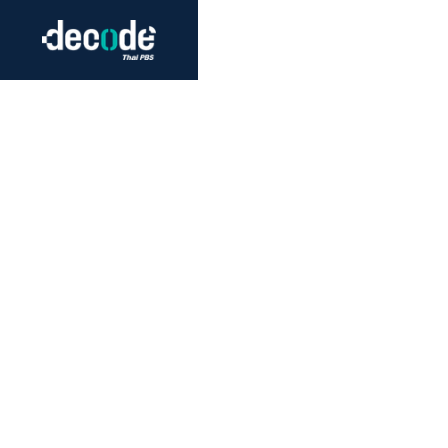
Futurism
Journalism
Crack 
Education
Peace
Sustainability
Workers/Economy
Human Rights