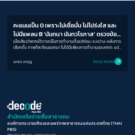
Crack Politics
ขนาดตัวอักษร
A-
A
A+
A++
คะแนนเป็น 0 เพราะไม่เชื่อมั่น ไม่โปร่งใส และ
ระยะห่างข้อความ
ไม่มีแพลน B ‘นันทนา นันทวโรภาส’ ตรวจข้อ
ปกติ
มาก
มากที่สุด
สอบกกต. หลังเลือกตั้ง66
เมื่อเสียงวิพากษ์วิจารณ์ในการทำงานตั้งแต่ก่อน-ระหว่าง-หลังการ
เลือกตั้ง ภาพที่สะท้อนออกมา ไม่ได้มีเพียงการทำงานของกกต. แต่
ประชาชนสะท้อนถึงความคาดหวังและผิดหวังที่มีต่อกกต. ในการ
ปรับสีสำหรับตาบอดสี
ทำงานครั้งนี้ไว้ว่าอย่างไร ผ่านเลนส์กล้องมือถือของ 2 สื่อรุ่นใหม่
นทธร เกตุชู
READ MORE
ปิด
Protan
Deutan
Tritan
และจับปากกาจดเลคเชอร์กับ รศ.ดร. นันทนา นันทวโรภาส
คอนทราสต์สูง
โหมดขาวดำ
ฟอนต์อ่านง่าย
สำนักเครือข่ายสื่อสาธารณะ
องค์การกระจายเสียงและแพร่ภาพสาธารณะแห่งประเทศไทย (THAI
เน้นลิงก์
PBS)