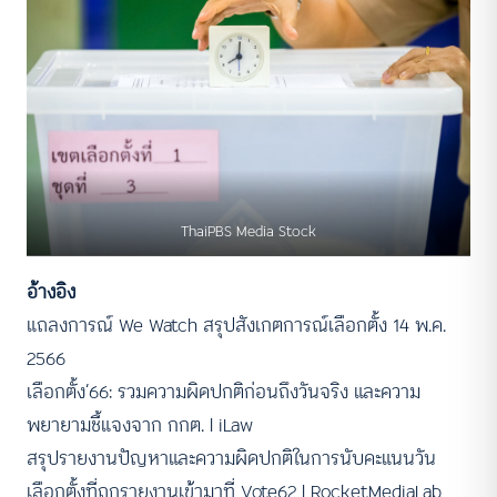
ThaiPBS Media Stock
อ้างอิง
แถลงการณ์ We Watch สรุปสังเกตการณ์เลือกตั้ง 14 พ.ค.
2566
เลือกตั้ง’66: รวมความผิดปกติก่อนถึงวันจริง และความ
พยายามชี้แจงจาก กกต. l iLaw
สรุปรายงานปัญหาและความผิดปกติในการนับคะแนนวัน
เลือกตั้งที่ถูกรายงานเข้ามาที่ Vote62 l RocketMediaLab