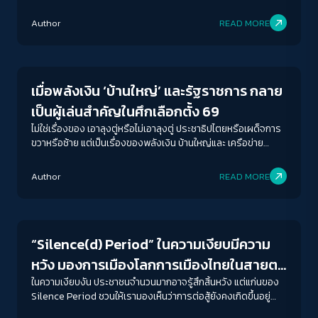
การรับผิดชอบ (accountability) ของกกต.
Author
READ MORE
Crack Politics
เมื่อพลังเงิน ‘บ้านใหญ่’ และรัฐราชการ กลาย
เป็นผู้เล่นสำคัญในศึกเลือกตั้ง 69
ไม่ใช่เรื่องของ เอาลุงตู่หรือไม่เอาลุงตู่ ประชาธิปไตยหรือเผด็จการ
ขวาหรือซ้าย แต่เป็นเรื่องของพลังเงิน บ้านใหญ่และ เครือข่าย
ราชการ
ACCESS
IBILITY
Author
READ MORE
Crack Politics
ขนาดตัวอักษร
A-
A
A+
A++
“Silence(d) Period” ในความเงียบมีความ
ระยะห่างข้อความ
หวัง มองการเมืองโลกการเมืองไทยในสายตา
ปกติ
มาก
มากที่สุด
‘กนกรัตน์ เลิศชูสกุล’
ในความเงียบงัน ประชาชนจำนวนมากอาจรู้สึกสิ้นหวัง แต่แก่นของ
Silence Period ชวนให้เรามองเห็นว่าการต่อสู้ยังคงเกิดขึ้นอยู่
เสมอ แม้แต่การรวมตัวกัน สนับสนุน และขับเคลื่อนงานเชิงสถาบันที่
ปรับสีสำหรับตาบอดสี