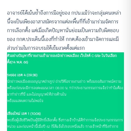
อาจารย์ได้เน้นย้ำถึงการมีอยู่ของ กปน.แม้ว่าจะกลุ่มคนเหล่า
นี้จะเป็นเพียงอาสาสมัครจากแต่ละพื้นที่ที่เข้ามาร่วมจัดการ
การเลือกตั้ง แต่เมื่อเกิดปัญหานั่นย่อมเป็นความรับผิดชอบ
ของ กกต.ประเด็นนี้เองที่ทำให้ กกต.ต้องเข้ามาจัดการและมี
ส่วนร่วมในการอบรมให้เข้มงวดตั้งแต่แรก
ตัวอย่างปัญหาที่รายงานเข้ามาของนักข่าวพลเมือง เว็บไซต์ C-Site ในวันเลือก
ตั้ง(14 พ.ค. 66)
ระยอง เขต 4 (09:38)
นักข่าวพลเมืองขออนุญาตถ่ายรูป ถ่ายวิดิโอรายงานข่าว พร้อมขอสัมภาษณ์ความ
พร้อมก่อนจะมีการลงคะแนนเวลา 08.00 น. ทว่าประธานกรรมการแจ้งว่าทำไมต้อง
มาทำข่าวที่นี่ และไม่อนุญาตให้ถ่ายด้านใน
พร้อมแสดงความไม่พอใจ
เชียงใหม่ เขต 1 (10:06)
พบชื่อผู้เสียชีวิตเป็นผู้มีสิทธิ์เลือกตั้ง ซึ่งทางเจ้าบ้านได้ทำการแจ้งประธานกรรมการ
หน่วย และก่อนหน้านี้เมื่อปี 62 ก็ได้แจ้งไปรอบหนึ่งแล้ว ทางเจ้าหน้าที่จึงทำการ