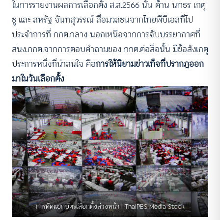
ในการรายงานผลการเลือกตั้ง ส.ส.2566 นั้น ด้าน นทธร เกตุ
ชู และ สหรัฐ จันทสุวรรณ์ สื่อมวลชนจากไทยพีบีเอสที่ไป
ประจำการที่ กกต.กลาง นอกเหนือจากการจับบรรยากาศที่
สนง.กกต.จากการตอบคำถามของ กกต.ต่อสื่อนั้น มีข้อสังเกตุ
ประการหนึ่งที่น่าสนใจ คือ
การให้นิยามข่าวเท็จที่ปรากฎออก
มาในวันเลือกตั้ง
การคัดแยกบัตรเลือกตั้งล่วงหน้า l ThaiPBS Media Stock