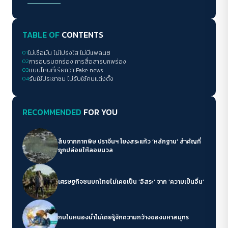
TABLE OF
CONTENTS
01
ไม่เชื่อมั่น ไม่โปร่งใส ไม่มีแพลนB
02
การอบรมตกร่อง การสื่อสารบกพร่อง
03
แบบไหนที่เรียกว่า Fake news
04
รับใช้ประชาชน ไม่รับใช้คนแต่งตั้ง
RECOMMENDED
FOR YOU
สืบจากกากพิษ ปราจีนฯ โยงสระแก้ว ‘หลักฐาน’ สำคัญที่
ถูกปล่อยให้ลอยนวล
เศรษฐกิจชนบทไทยไม่เคยเป็น ‘อิสระ’ จาก ‘ความเป็นอื่น’
กบในหนองน้ำไม่เคยรู้จักความกว้างของมหาสมุทร