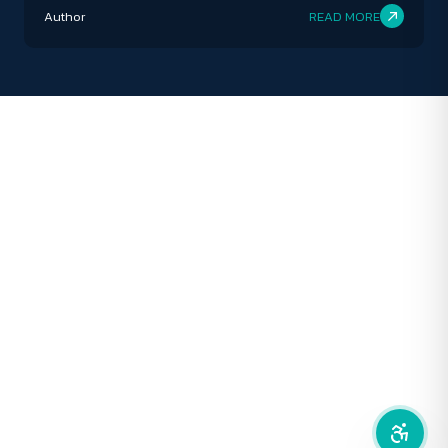
เป็นรากฐานสำหรับการเคลื่อนไหวในอนาคต
Author
READ MORE
ปิด
Protan
Deutan
Tritan
คอนทราสต์สูง
โหมดขาวดำ
ฟอนต์อ่านง่าย
เน้นลิงก์
เน้นกรอบ Focus
ซ่อนรูปภาพ
ลดการเคลื่อนไหว