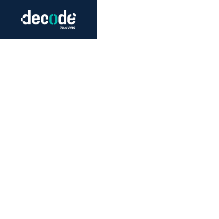
Futurism
Journalism
Crack 
Education
Peace
Sustainability
Workers/Economy
Human Rights