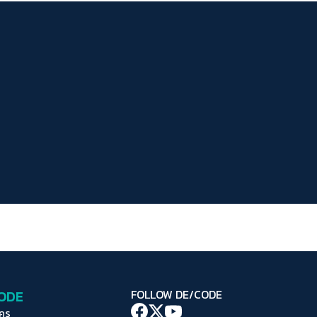
ระยะห่างข้อความ
ปกติ
มาก
มากที่สุด
ปรับสีสำหรับตาบอดสี
ปิด
Protan
Deutan
Tritan
คอนทราสต์สูง
โหมดขาวดำ
ฟอนต์อ่านง่าย
เน้นลิงก์
เน้นกรอบ Focus
CODE
FOLLOW DE/CODE
ซ่อนรูปภาพ
ใคร