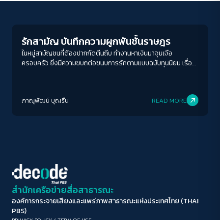
Play Read
ขนาดตัวอักษร
A-
A
A+
A++
รักสามัญ บันทึกความผูกพันชั้นราษฎร
ระยะห่างข้อความ
ในหมู่สามัญชนที่ต้องปากกัดตีนถีบ ทำงานหาเงินมาจุนเจือ
ครอบครัว ยิ่งมีความขบถต่อขนบการรักตามแบบฉบับทุนนิยม เรื่อง
ปกติ
มาก
มากที่สุด
ราวของราตรีเพื่อนสนิทป้าอุ๊กำลังบอกแบบนั้น เธอเป็นผู้หญิงแต่ง
ตัวมีคลาส เสียงเพราะเคยครองไมค์ในคลับก่อนตั้งท้องตอน
ปรับสีสำหรับตาบอดสี
อายุ 17 ปี ลูกเธอเรียนเซนต์จอห์น ส่วนลูกป้าอุ๊เรียนโรงเรียนวัด แม้
ภาณุพัฒน์ บุญรื่น
READ MORE
ฐานะต่างกันแต่ทั้งสองเป็นเพื่อนที่ปรับทุกข์คุยสุขกันได้
ปิด
Protan
Deutan
Tritan
คอนทราสต์สูง
โหมดขาวดำ
ฟอนต์อ่านง่าย
สำนักเครือข่ายสื่อสาธารณะ
องค์การกระจายเสียงและแพร่ภาพสาธารณะแห่งประเทศไทย (THAI
เน้นลิงก์
PBS)