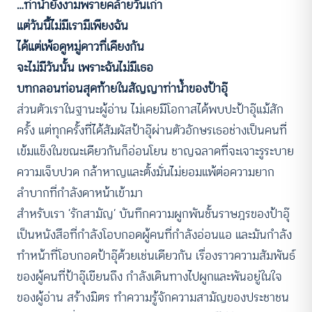
…ท่าน้ำยังงามพรายคล้ายวันเก่า
แต่วันนี้ไม่มีเรามีเพียงฉัน
ได้แต่เพ้อดูหมู่ดาวที่เคียงกัน
จะไม่มีวันนั้น เพราะฉันไม่มีเธอ
บทกลอนท่อนสุดท้ายในสัญญาท่าน้ำของป้าอุ๊
ส่วนตัวเราในฐานะผู้อ่าน ไม่เคยมีโอกาสได้พบปะป้าอุ๊แม้สัก
ครั้ง แต่ทุกครั้งที่ได้สัมผัสป้าอุ๊ผ่านตัวอักษรเธอช่างเป็นคนที่
เข้มแข็งในขณะเดียวกันก็อ่อนโยน ชาญฉลาดที่จะเจาะรูระบาย
ความเจ็บปวด กล้าหาญและตั้งมั่นไม่ยอมแพ้ต่อความยาก
ลำบากที่กำลังดาหน้าเข้ามา
สำหรับเรา ‘รักสามัญ’ บันทึกความผูกพันชั้นราษฎรของป้าอุ๊
เป็นหนังสือที่กำลังโอบกอดผู้คนที่กำลังอ่อนแอ และมันกำลัง
ทำหน้าที่โอบกอดป้าอุ๊ด้วยเช่นเดียวกัน เรื่องราวความสัมพันธ์
ของผู้คนที่ป้าอุ๊เขียนถึง กำลังเดินทางไปผูกและพันอยู่ในใจ
ของผู้อ่าน สร้างมิตร ทำความรู้จักความสามัญของประชาชน