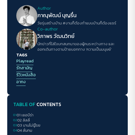
Author
ภาณุพัฒน์ บุญรื่น
วัยรุ่นสร้างบ้าน #งานก็ต้องทำแบบบ้านก็ต้องแชร์
Co-author
วิภาพร วัฒนวิทย์
นักข่าวที่ใส่ใจบทสนทนาของผู้คนระหว่างทาง และ
ออกเดินทางตามป้ายบอกทาง 'ความเป็นมนุษย์'
TAGS
Playread
รักสามัญ
รีวิวหนังสือ
อากง
TABLE OF
CONTENTS
01
01 เยอบีร่า
02
02 ลิลลี่
03
03 บานไม่รู้โรย
04
04 ลั่นทม