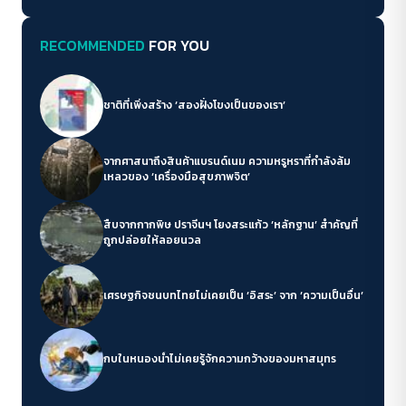
RECOMMENDED
FOR YOU
ชาติที่เพิ่งสร้าง ‘สองฝั่งโขงเป็นของเรา’
จากศาสนาถึงสินค้าแบรนด์เนม ความหรูหราที่กำลังล้ม
เหลวของ ‘เครื่องมือสุขภาพจิต’
สืบจากกากพิษ ปราจีนฯ โยงสระแก้ว ‘หลักฐาน’ สำคัญที่
ถูกปล่อยให้ลอยนวล
เศรษฐกิจชนบทไทยไม่เคยเป็น ‘อิสระ’ จาก ‘ความเป็นอื่น’
กบในหนองน้ำไม่เคยรู้จักความกว้างของมหาสมุทร