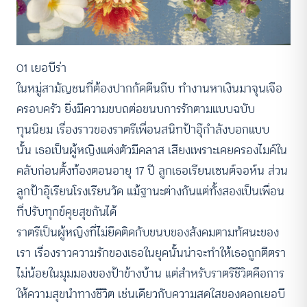
01 เยอบีร่า
ในหมู่สามัญชนที่ต้องปากกัดตีนถีบ ทำงานหาเงินมาจุนเจือ
ครอบครัว ยิ่งมีความขบถต่อขนบการรักตามแบบฉบับ
ทุนนิยม เรื่องราวของราตรีเพื่อนสนิทป้าอุ๊กำลังบอกแบบ
นั้น เธอเป็นผู้หญิงแต่งตัวมีคลาส เสียงเพราะเคยครองไมค์ใน
คลับก่อนตั้งท้องตอนอายุ 17 ปี ลูกเธอเรียนเซนต์จอห์น ส่วน
ลูกป้าอุ๊เรียนโรงเรียนวัด แม้ฐานะต่างกันแต่ทั้งสองเป็นเพื่อน
ที่ปรับทุกข์คุยสุขกันได้
ราตรีเป็นผู้หญิงที่ไม่ยึดติดกับขนบของสังคมตามทัศนะของ
เรา เรื่องราวความรักของเธอในยุคนั้นน่าจะทำให้เธอถูกตีตรา
ไม่น้อยในมุมมองของป้าข้างบ้าน แต่สำหรับราตรีชีวิตคือการ
ให้ความสุขนำทางชีวิต เช่นเดียวกับความสดใสของดอกเยอบี