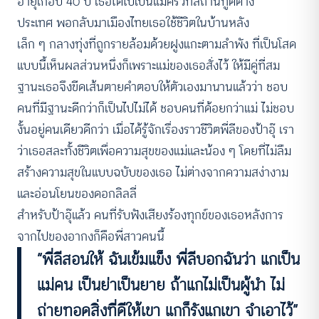
อายุเกือบ 40 ปี เธอได้ไปเป็นแม่ครัวที่สถานทูตต่าง
ประเทศ พอกลับมาเมืองไทยเธอใช้ชีวิตในบ้านหลัง
เล็ก ๆ กลางทุ่งที่ถูกรายล้อมด้วยฝูงแกะตามลำพัง ที่เป็นโสด
แบบนี้เห็นผลส่วนหนึ่งก็เพราะแม่ของเธอสั่งไว้ ให้มีคู่ที่สม
ฐานะเธอจึงขีดเส้นตายคำตอบให้ตัวเองมานานแล้วว่า ชอบ
คนที่มีฐานะดีกว่าก็เป็นไปไม่ได้ ชอบคนที่ด้อยกว่าแม่ ไม่ชอบ
งั้นอยู่คนเดียวดีกว่า เมื่อได้รู้จักเรื่องราวชีวิตพี่ลีของป้าอุ๊ เรา
ว่าเธอสละทั้งชีวิตเพื่อความสุขของแม่และน้อง ๆ โดยที่ไม่ลืม
สร้างความสุขในแบบฉบับของเธอ ไม่ต่างจากความสง่างาม
และอ่อนโยนของดอกลิลลี่
สำหรับป้าอุ๊แล้ว คนที่รับฟังเสียงร้องทุกข์ของเธอหลังการ
จากไปของอากงก็คือพี่สาวคนนี้
“พี่ลีสอนให้ ฉันเข้มแข็ง พี่ลีบอกฉันว่า แกเป็น
แม่คน เป็นย่าเป็นยาย ถ้าแกไม่เป็นผู้นำ ไม่
ถ่ายทอดสิ่งที่ดีให้เขา แกก็รังแกเขา จำเอาไว้“