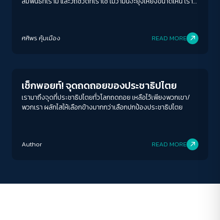
สัมพันธ์ที่เรามี และวิถีชีวิตที่เราใช้ ไม่ว่ามันจะยุ่งเหยิงขนาดไหน เราก็
จำเป็นต้อง "พูด" และ "หวัง" ว่าสักวันเพศสะพรั่งจะเบ่งบานในทุก
ฤดูกาล
ACCESS
IBILITY
ศศิพร คุ้มเมือง
READ MORE
Crack Politics
ขนาดตัวอักษร
A-
A
A+
A++
เช็กพอยท์! จุดถดถอยของประชาธิปไตย
ระยะห่างข้อความ
เรามาถึงจุดที่ประชาธิปไตยทั่วโลกถดถอย เหลือไว้เพียงพวกเขา/
พวกเรา ผลักไสให้เลือกข้างมากกว่าเลือกปกป้องประชาธิปไตย
ปกติ
มาก
มากที่สุด
ปรับสีสำหรับตาบอดสี
Author
READ MORE
ปิด
Protan
Deutan
Tritan
คอนทราสต์สูง
โหมดขาวดำ