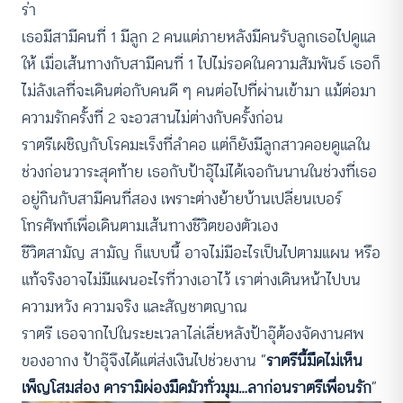
ร่า
เธอมีสามีคนที่ 1 มีลูก 2 คนแต่ภายหลังมีคนรับลูกเธอไปดูแล
ให้ เมื่อเส้นทางกับสามีคนที่ 1 ไปไม่รอดในความสัมพันธ์ เธอก็
ไม่ลังเลที่จะเดินต่อกับคนดี ๆ คนต่อไปที่ผ่านเข้ามา แม้ต่อมา
ความรักครั้งที่ 2 จะอวสานไม่ต่างกับครั้งก่อน
ราตรีเผชิญกับโรคมะเร็งที่ลำคอ แต่ก็ยังมีลูกสาวคอยดูแลใน
ช่วงก่อนวาระสุดท้าย เธอกับป้าอุ๊ไม่ได้เจอกันนานในช่วงที่เธอ
อยู่กินกับสามีคนที่สอง เพราะต่างย้ายบ้านเปลี่ยนเบอร์
โทรศัพท์เพื่อเดินตามเส้นทางชีวิตของตัวเอง
ชีวิตสามัญ สามัญ ก็แบบนี้ อาจไม่มีอะไรเป็นไปตามแผน หรือ
แท้จริงอาจไม่มีแผนอะไรที่วางเอาไว้ เราต่างเดินหน้าไปบน
ความหวัง ความจริง และสัญชาตญาณ
ราตรี เธอจากไปในระยะเวลาไล่เลี่ยหลังป้าอุ๊ต้องจัดงานศพ
ของอากง ป้าอุ๊จึงได้แต่ส่งเงินไปช่วยงาน “
ราตรีนี้มืดไม่เห็น
เพ็ญโสมส่อง ดารามิผ่องมืดมัวทั่วมุม…ลาก่อนราตรีเพื่อนรัก
”