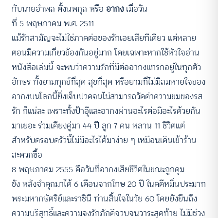
กับนายอำพล ตั้งนพกุล หรือ
อากง
เมื่อวัน
ที่ 5 พฤษภาคม พ.ศ. 2511
แม้รักสามัญจะไม่ใช่ภาคต่อของรักเอยเสียทีเดียว แต่หลาย
ตอนมีความเกี่ยวข้องกันอยู่มาก โดยเฉพาะหากใช้หัวใจอ่าน
หนังสือเล่มนี้ จะพบว่าความรักที่มีต่ออากงแทรกอยู่ในทุกตัว
อักษร ทั้งยามทุกข์ที่สุด สุขที่สุด หรือยามที่ไม่มีลมหายใจของ
อากงบนโลกนี้ยิ่งเจ็บปวดจนไม่สามารถวัดค่าความขมของรส
รัก ก็แน่ละ เพราะทั้งป้าอุ๊และอากงผ่านอะไรต่อมิอะไรด้วยกัน
มาเยอะ ร่วมเคียงคู่มา 44 ปี ลูก 7 คน หลาน 11 ชีวิตแต่
สำหรับครอบครัวนี้ไม่มีอะไรได้มาง่าย ๆ เหมือนเดินเข้าร้าน
สะดวกซื้อ
8 พฤษภาคม 2555 คือวันที่อากงเสียชีวิตในขณะถูกคุม
ขัง หลังจำคุกมาได้ 6 เดือนจากโทษ 20 ปี ในคดีหมิ่นประมาท
พระมหากษัตริย์และราชินี ท่านสิ้นใจในวัย 60 โดยยังยืนถึง
ความบริสุทธิ์และความจงรักภักดีจวบจนวาระสุดท้าย ไม่มีช่วง