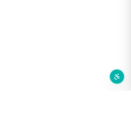
ฟอนต์อ่านง่าย
เน้นลิงก์
เน้นกรอบ Focus
ซ่อนรูปภาพ
ลดการเคลื่อนไหว
สำนักเครือข่ายสื่อสาธารณะ
องค์การกระจายเสียงและแพร่ภาพสาธารณะแห่งประเทศไทย (THAI