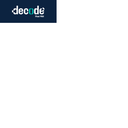
Futurism
Journalism
Crack 
Education
Peace
Sustainability
Workers/Economy
Human Rights