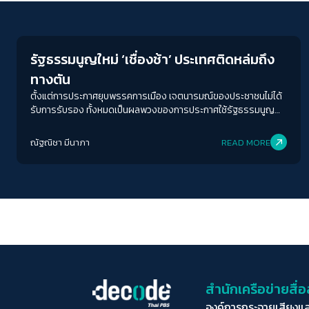
Crack Politics
รัฐธรรมนูญใหม่ ‘เชื่องช้า’ ประเทศติดหล่มถึง
ทางตัน
ตั้งแต่การประกาศยุบพรรคการเมือง เจตนารมณ์ของประชาชนไม่ได้
รับการรับรอง ทั้งหมดเป็นผลพวงของการประกาศใช้รัฐธรรมนูญ
2560 ที่สร้างกับดักและหลุมพรางเอาไว้ เมื่อสภาวะการแข่งขัน
ทางการเมือง อาวุธที่รัฐธรรมนูญได้มอบไว้ ก็ถูกผู้แสดงทางการเมือง
ณัฐณิชา มีนาภา
READ MORE
นำมาใช้เป็นอาวุธในการห้ำหั่นฝ่ายตรงกันข้าม
สำนักเครือข่ายสื
องค์การกระจายเสียงแ