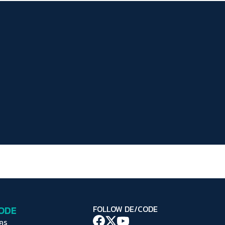
ระยะห่างข้อความ
ปกติ
มาก
มากที่สุด
ปรับสีสำหรับตาบอดสี
ปิด
Protan
Deutan
Tritan
คอนทราสต์สูง
โหมดขาวดำ
ฟอนต์อ่านง่าย
เน้นลิงก์
เน้นกรอบ Focus
CODE
FOLLOW DE/CODE
ซ่อนรูปภาพ
ใคร