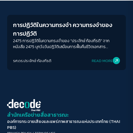
Columnist
ขนาดตัวอักษร
A-
A
A+
A++
การปฏิวัติในความทรงจำ ความทรงจำของ
ระยะห่างข้อความ
การปฏิวัติ
ปกติ
มาก
มากที่สุด
2475 การปฏิวัติในความทรงจำของ "ประจักษ์ ก้องกีรติ" จาก
หนังสือ 2475 บุกวังวันปฏิวัติเสมือนการฟื้นคืนชีวิตเอกสาร
ประวัติศาสตร์อันทรงคุณค่าสู่สายตาคนรุ่นหลัง โดยมีนัก
ปรับสีสำหรับตาบอดสี
ประวัติศาสตร์ผู้คร่ำหวอดอย่างคุณนริศมาช่วยบรรณาธิการ
รศ.ดร.ประจักษ์ ก้องกีรติ
READ MORE
ปิด
Protan
Deutan
Tritan
ต้นฉบับ
คอนทราสต์สูง
โหมดขาวดำ
ฟอนต์อ่านง่าย
สำนักเครือข่ายสื่อสาธารณะ
องค์การกระจายเสียงและแพร่ภาพสาธารณะแห่งประเทศไทย (THAI
เน้นลิงก์
PBS)