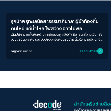
Conflict Resolution
รุกป่าพรุทะเลน้อย ‘ธรรมาภิบาล’ ผู้นำท้องถิ่น
คนใหม่ แค่น้ำไหล ไฟสว่าง อาจไม่พอ
เนินปลักควายตั้งหันหน้าปะทะกับสวนยูคาลิปตัส มีสายตาที่สามเป็นกล้อ
งวงจรปิดจากฝั่งสวน จับจ้องมายังฝั่งตรงข้าม นี่ไม่ใช่ความผิดปกติ
เดียวใน ‘ที่สาธารณประโยชน์ทะเลน้อย’ จากเนินดินธรรมชาติ แปลกตา
ไปเป็นไม้ยืนต้นขนาดใหญ่ สิ่งเหล่านี้ เกิดขึ้นจากความไม่ชอบมาพากล
ณัฐณิชา มีนาภา
READ MORE
ของการใช้ประโยชน์พื้นที่และการรุกล้ำทะเลน้อย
สำนักเครือข่ายสื
องค์การกระจายเสียงแ