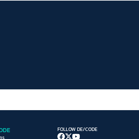
ระยะห่างข้อความ
ปกติ
มาก
มากที่สุด
ปรับสีสำหรับตาบอดสี
ปิด
Protan
Deutan
Tritan
คอนทราสต์สูง
โหมดขาวดำ
ฟอนต์อ่านง่าย
เน้นลิงก์
เน้นกรอบ Focus
CODE
FOLLOW DE/CODE
ซ่อนรูปภาพ
ใคร