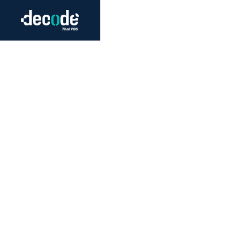
Futurism
Journalism
Crack 
Education
Peace
Sustainability
Workers/Economy
Human Rights