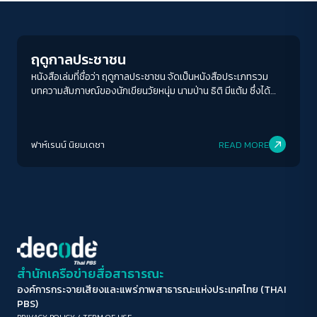
Play Read
ขนาดตัวอักษร
A-
A
A+
A++
ฤดูกาลประชาชน
ระยะห่างข้อความ
หนังสือเล่มที่ชื่อว่า ฤดูกาลประชาชน จัดเป็นหนังสือประเภทรวม
บทความสัมภาษณ์ของนักเขียนวัยหนุ่ม นามป่าน ธิติ มีแต้ม ซึ่งได้
ปกติ
มาก
มากที่สุด
สัมภาษณ์บุคคลไว้มากมายในต่างวาระและโอกาส ทุกคนที่ได้ถูก
สัมภาษณ์ล้วนเป็นคนที่ได้รับผลกระทบจากวิกฤติการเมืองไทยนับ
ปรับสีสำหรับตาบอดสี
ตั้งแต่การรัฐประหารหลังปี2557หรือบ้างบางคนก็นับ
ฟาห์เรนน์ นิยมเดชา
READ MORE
ตั้งแต่2549เป็นต้นมา
ปิด
Protan
Deutan
Tritan
คอนทราสต์สูง
โหมดขาวดำ
ฟอนต์อ่านง่าย
สำนักเครือข่ายสื่อสาธารณะ
องค์การกระจายเสียงและแพร่ภาพสาธารณะแห่งประเทศไทย (THAI
เน้นลิงก์
PBS)