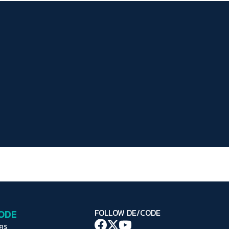
ระยะห่างข้อความ
ปกติ
มาก
มากที่สุด
ปรับสีสำหรับตาบอดสี
ปิด
Protan
Deutan
Tritan
คอนทราสต์สูง
โหมดขาวดำ
ฟอนต์อ่านง่าย
เน้นลิงก์
เน้นกรอบ Focus
CODE
FOLLOW DE/CODE
ซ่อนรูปภาพ
ใคร