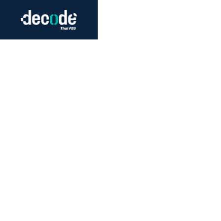
Futurism
Journalism
Crack 
Education
Peace
Sustainability
Workers/Economy
Human Rights