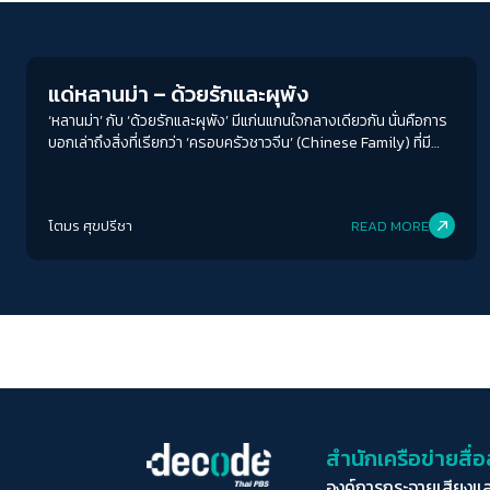
Columnist
แด่หลานม่า – ด้วยรักและผุพัง
‘หลานม่า’ กับ ‘ด้วยรักและผุพัง’ มีแก่นแกนใจกลางเดียวกัน นั่นคือการ
บอกเล่าถึงสิ่งที่เรียกว่า ‘ครอบครัวชาวจีน’ (Chinese Family) ที่มี
ลักษณะเฉพาะตัวหลายอย่าง
โตมร ศุขปรีชา
READ MORE
สำนักเครือข่ายสื
องค์การกระจายเสียงแ