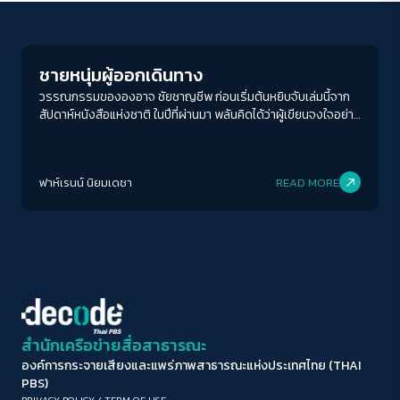
Play Read
ขนาดตัวอักษร
A-
A
A+
A++
ชายหนุ่มผู้ออกเดินทาง
ระยะห่างข้อความ
วรรณกรรมขององอาจ ชัยชาญชีพ ก่อนเริ่มต้นหยิบจับเล่มนี้จาก
สัปดาห์หนังสือแห่งชาติ ในปีที่ผ่านมา พลันคิดได้ว่าผู้เขียนจงใจอย่าง
ปกติ
มาก
มากที่สุด
แจ่มแจ้ง ที่จะล้อเลียนชื่อปกอย่างวรรณกรรม “เจ้าช้ายน้อย” ที่เป็น
วรรณกรรมคลาสสิคอมตะ
ปรับสีสำหรับตาบอดสี
ฟาห์เรนน์ นิยมเดชา
READ MORE
ปิด
Protan
Deutan
Tritan
คอนทราสต์สูง
โหมดขาวดำ
ฟอนต์อ่านง่าย
สำนักเครือข่ายสื่อสาธารณะ
องค์การกระจายเสียงและแพร่ภาพสาธารณะแห่งประเทศไทย (THAI
เน้นลิงก์
PBS)