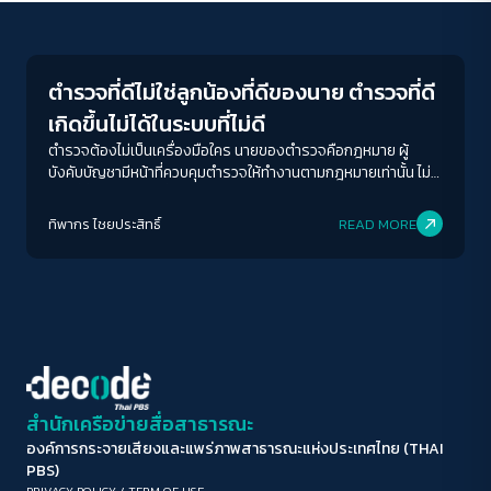
Crack Politics
ขนาดตัวอักษร
A-
A
A+
A++
ตำรวจที่ดีไม่ใช่ลูกน้องที่ดีของนาย ตำรวจที่ดี
ระยะห่างข้อความ
เกิดขึ้นไม่ได้ในระบบที่ไม่ดี
ปกติ
มาก
มากที่สุด
ตำรวจต้องไม่เป็นเครื่องมือใคร นายของตำรวจคือกฎหมาย ผู้
บังคับบัญชามีหน้าที่ควบคุมตำรวจให้ทำงานตามกฎหมายเท่านั้น ไม่มี
หน้าที่สั่งให้ทำอย่างอื่น
ปรับสีสำหรับตาบอดสี
ทิพากร ไชย​ประสิทธิ์​
READ MORE
ปิด
Protan
Deutan
Tritan
คอนทราสต์สูง
โหมดขาวดำ
ฟอนต์อ่านง่าย
สำนักเครือข่ายสื่อสาธารณะ
องค์การกระจายเสียงและแพร่ภาพสาธารณะแห่งประเทศไทย (THAI
เน้นลิงก์
PBS)