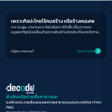
Economy
ขนาดตัวอักษร
A-
A
A+
A++
เพราะศิลปะไทยไร้คนสร้าง หรือร้างคนเสพ
ระยะห่างข้อความ
Ars longa, vita brevis ศิลปะยืนยาว ชีวิตสั้น เรื่องราวของ
มนุษยชาติถูกขับเคลื่อนด้วยความคิดสร้างสรรค์มาตั้งแต่อดีตกาล
ปกติ
มาก
มากที่สุด
ชีวิตและศิลปะวิทยาการถูกทักทอเป็นผ้าผืนเดียวกันด้วยความ
ประณีต ก่อเกิดเป็นสังคม วัฒนธรรม และวิถีชีวิตที่หลากหลาย แต่
ปรับสีสำหรับตาบอดสี
แท้จริงแล้วเรามีโอกาสได้สัมผัส ศิลปะ มากเพียงใดภายใต้ผืนฟ้าราช
ณัฐพร เทพานนท์
READ MORE
อาณาจักรไทยแห่งนี้
ปิด
Protan
Deutan
Tritan
คอนทราสต์สูง
โหมดขาวดำ
ฟอนต์อ่านง่าย
สำนักเครือข่ายสื่อสาธารณะ
องค์การกระจายเสียงและแพร่ภาพสาธารณะแห่งประเทศไทย (THAI
เน้นลิงก์
PBS)